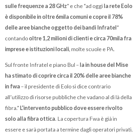
sulle frequenze a 28 GHz
” e che “ad oggi
la rete Eolo
è disponibile in oltre 6mila comuni e copre il 78%
delle aree bianche oggetto dei bandi Infratel
”
contando
oltre 1,2 milioni di clienti e circa 70mila fra
imprese e istituzioni locali
, molte scuole e PA.
Sul fronte Infratel e piano Bul –
la in house del Mise
ha stimato di coprire circa il 20% delle aree bianche
in fwa
– il presidente di Eolo si dice contrario
all’utilizzo di risorse pubbliche che vadano al di là della
fibra.”
L’intervento pubblico dove essere rivolto
solo alla fibra ottica
. La copertura Fwa è già in
essere e sarà portata a termine dagli operatori privati.