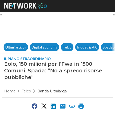
Eolo, 150 milioni per l’Fwa in
Ultimi articoli
Digital Economy
Telco
Industria 4.0
SpacEc
IL PIANO STRAORDINARIO
Eolo, 150 milioni per l’Fwa in 1500
Comuni. Spada: “No a spreco risorse
pubbliche”
Home
Telco
Banda Ultralarga