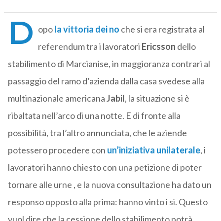
D
opo
la vittoria dei no
che si era registrata al
referendum tra i lavoratori
Ericsson
dello
stabilimento di Marcianise, in maggioranza contrari al
passaggio del ramo d’azienda dalla casa svedese alla
multinazionale americana
Jabil
, la situazione si è
ribaltata nell’arco di una notte. E di fronte alla
possibilità, tra l’altro annunciata, che le aziende
potessero procedere con
un’iniziativa unilaterale
, i
lavoratori hanno chiesto con una petizione di poter
tornare alle urne , e la nuova consultazione ha dato un
responso opposto alla prima: hanno vinto i sì. Questo
vuol dire che la cessione dello stabilimento potrà