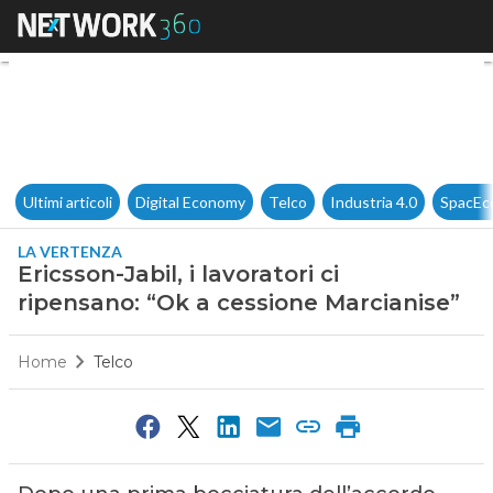
Ericsson-Jabil, i lavoratori ci
Ultimi articoli
Digital Economy
Telco
Industria 4.0
SpacEc
LA VERTENZA
Ericsson-Jabil, i lavoratori ci
ripensano: “Ok a cessione Marcianise”
Home
Telco