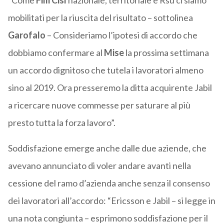
“Come
Fim Cisl
nazionale, territoriale e Rsu ci siamo
mobilitati per la riuscita del risultato – sottolinea
Garofalo
– Consideriamo l’ipotesi di accordo che
dobbiamo confermare al
Mise
la prossima settimana
un accordo dignitoso che tutela i lavoratori almeno
sino al 2019. Ora presseremo la ditta acquirente Jabil
a ricercare nuove commesse per saturare al più
presto tutta la forza lavoro”.
Soddisfazione emerge anche dalle due aziende, che
avevano annunciato di voler andare avanti nella
cessione del ramo d’azienda anche senza il consenso
dei lavoratori all’accordo: “Ericsson e Jabil – si legge in
una nota congiunta – esprimono soddisfazione per il