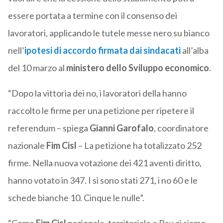
essere portata a termine con il consenso dei
lavoratori, applicando le tutele messe nero su bianco
nell’
ipotesi di accordo firmata dai sindacati
all’alba
del 10 marzo al
ministero dello Sviluppo economico
.
“Dopo la vittoria dei no, i lavoratori della hanno
raccolto le firme per una petizione per ripetere il
referendum – spiega
Gianni Garofalo
, coordinatore
nazionale
Fim Cisl
– La petizione ha totalizzato 252
firme. Nella nuova votazione dei 421 aventi diritto,
hanno votato in 347. I sì sono stati 271, i no 60 e le
schede bianche 10. Cinque le nulle”.