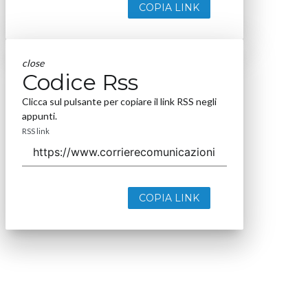
COPIA LINK
close
Codice Rss
Clicca sul pulsante per copiare il link RSS negli
appunti.
RSS link
COPIA LINK