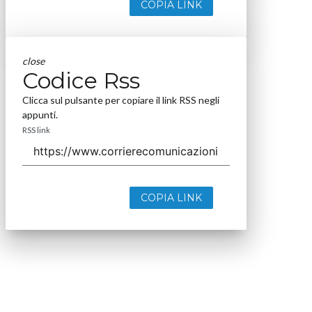
COPIA LINK
close
Codice Rss
Clicca sul pulsante per copiare il link RSS negli
appunti.
RSS link
COPIA LINK