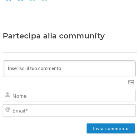
Partecipa alla community
N
Em