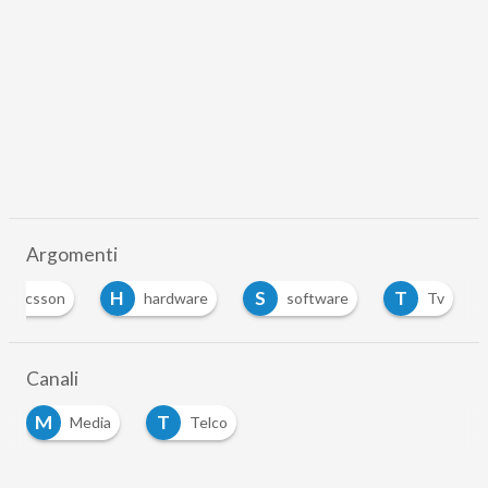
Argomenti
H
S
T
ericsson
hardware
software
Tv
Canali
M
T
Media
Telco