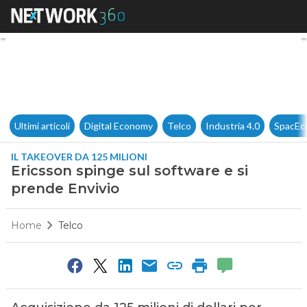
Ericsson spinge sul software 
Ultimi articoli
Digital Economy
Telco
Industria 4.0
SpacEc
IL TAKEOVER DA 125 MILIONI
Ericsson spinge sul software e si
prende Envivio
Home
Telco