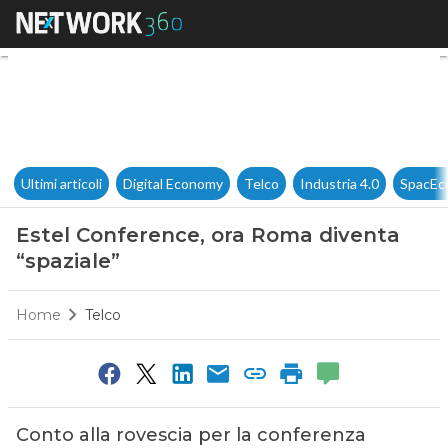
Estel Conference, ora Roma di
Ultimi articoli
Digital Economy
Telco
Industria 4.0
SpacEc
Estel Conference, ora Roma diventa
“spaziale”
Home
Telco
Conto alla rovescia per la conferenza