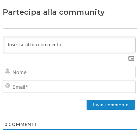
Partecipa alla community
N
Em
0
COMMENTI