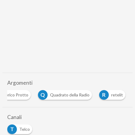
Argomenti
Q
R
Federico Protto
Quadrato della Radio
retelit
Canali
T
Telco