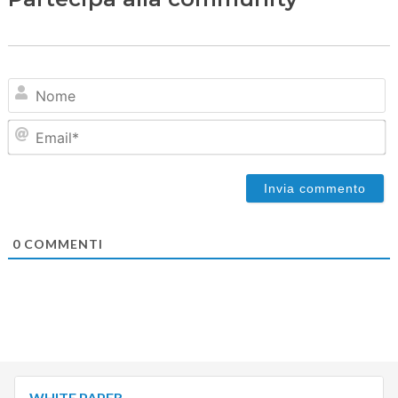
N
Em
0
COMMENTI
WHITE PAPER