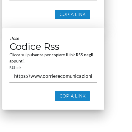
COPIA LINK
close
Codice Rss
Clicca sul pulsante per copiare il link RSS negli
appunti.
RSS link
COPIA LINK