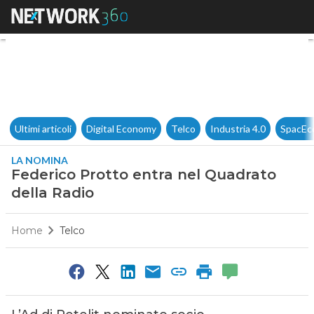
Federico Protto entra nel Qua
Ultimi articoli
Digital Economy
Telco
Industria 4.0
SpacEc
LA NOMINA
Federico Protto entra nel Quadrato
della Radio
Home
Telco