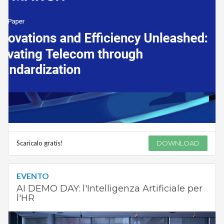
Scaricalo gratis!
DOWNLOAD
EVENTO
AI DEMO DAY: l'Intelligenza Artificiale per
l'HR