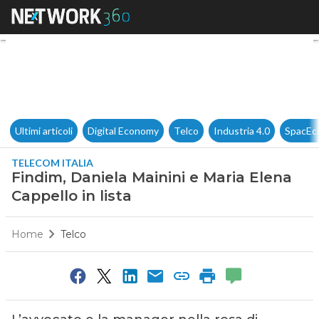
Findim, Daniela Mainini e Mar
Ultimi articoli
Digital Economy
Telco
Industria 4.0
SpacEc
TELECOM ITALIA
Findim, Daniela Mainini e Maria Elena
Cappello in lista
Home
Telco