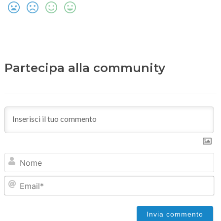
Partecipa alla community
N
Em