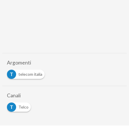
Argomenti
T
telecom italia
Canali
T
Telco