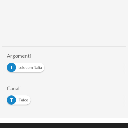
Argomenti
T
telecom italia
Canali
T
Telco