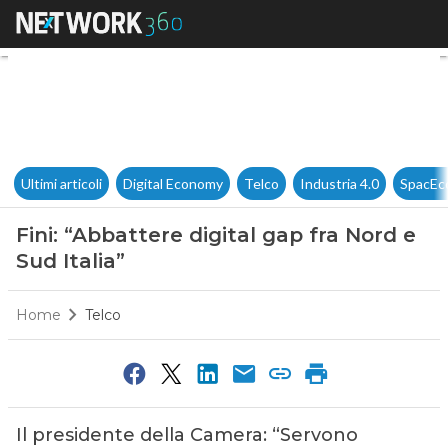
Fini: “Abbattere digital gap fr
Ultimi articoli
Digital Economy
Telco
Industria 4.0
SpacEc
Fini: “Abbattere digital gap fra Nord e
Sud Italia”
Home
Telco
Il presidente della Camera: “Servono