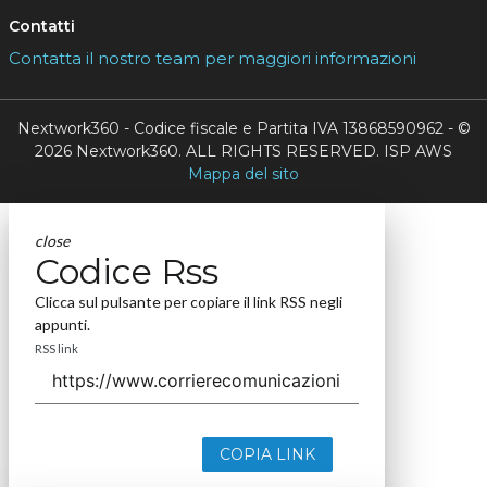
Contatti
Contatta il nostro team per maggiori informazioni
Nextwork360 - Codice fiscale e Partita IVA 13868590962 - ©
2026 Nextwork360. ALL RIGHTS RESERVED. ISP AWS
Mappa del sito
close
Codice Rss
Clicca sul pulsante per copiare il link RSS negli
appunti.
RSS link
COPIA LINK