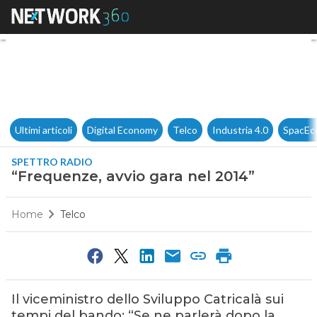
“Frequenze, avvio gara nel 20
Ultimi articoli
Digital Economy
Telco
Industria 4.0
SpacEc
SPETTRO RADIO
“Frequenze, avvio gara nel 2014”
Home
Telco
Il viceministro dello Sviluppo Catricalà sui
tempi del bando: “Se ne parlerà dopo la