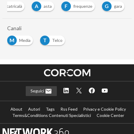
A
F
G
nio catricalà
asta
frequenze
gara
Canali
M
T
Media
Telco
Seguici
About
Autori
Tags
Rss Feed
Privacy e Cookie Policy
Terms&Conditions Contenuti Specialistici
Cookie Center