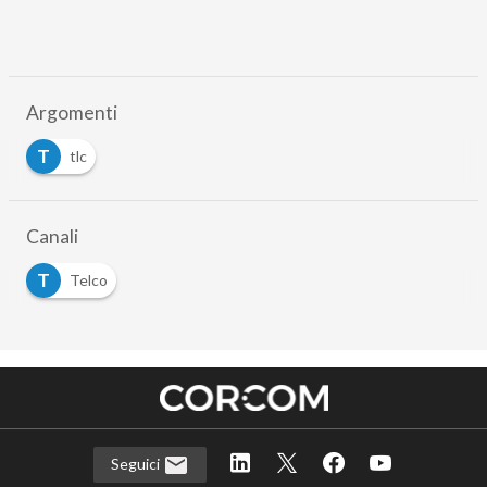
Argomenti
T
tlc
Canali
T
Telco
Seguici