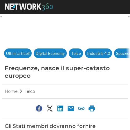
Frequenze, nasce il super-ca
Ultimi articoli
Digital Economy
Telco
Industria 4.0
SpacEc
Frequenze, nasce il super-catasto
europeo
Home
Telco
Gli Stati membri dovranno fornire