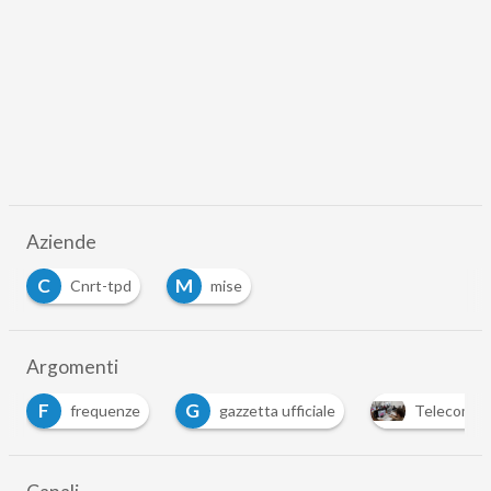
Aziende
C
M
Cnrt-tpd
mise
…
Argomenti
F
G
frequenze
gazzetta ufficiale
Telecomuni