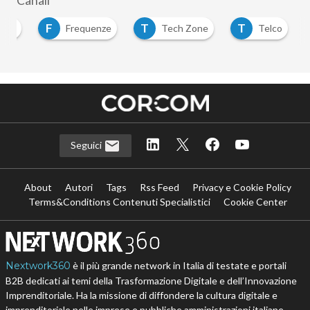
Canali
F
T
T
nomy
Frequenze
Tech Zone
Telco
…
Seguici
About
Autori
Tags
Rss Feed
Privacy e Cookie Policy
Terms&Conditions Contenuti Specialistici
Cookie Center
Nextwork360
è il più grande network in Italia di testate e portali
B2B dedicati ai temi della Trasformazione Digitale e dell’Innovazione
Imprenditoriale. Ha la missione di diffondere la cultura digitale e
imprenditoriale nelle imprese e pubbliche amministrazioni italiane.