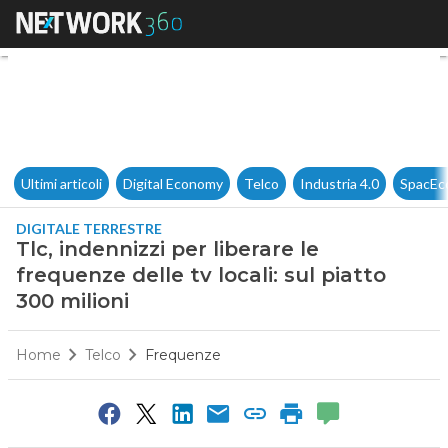
Tlc, indennizzi per liberare le 
Ultimi articoli
Digital Economy
Telco
Industria 4.0
SpacEc
DIGITALE TERRESTRE
Tlc, indennizzi per liberare le
frequenze delle tv locali: sul piatto
300 milioni
Home
Telco
Frequenze