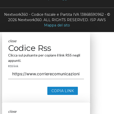
Nextwork360 - Codice fiscale e Partita IVA 13868590962 - ©
2026 Nextwork360. ALL RIGHTS RESERVED. ISP AWS
Mappa del sito
close
Codice Rss
Clicca sul pulsante per copiare il link RSS negli
appunti.
RSS link
COPIA LINK
close