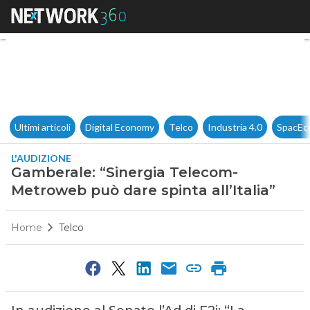
Gamberale: “Sinergia Telecom-
Ultimi articoli
Digital Economy
Telco
Industria 4.0
SpacEc
L'AUDIZIONE
Gamberale: “Sinergia Telecom-
Metroweb può dare spinta all’Italia”
Home
Telco