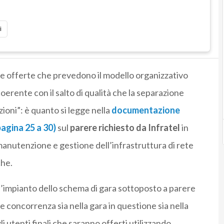
i
lle offerte che prevedono il modello organizzativo
oerente con il salto di qualità che la separazione
zioni”: è quanto si legge nella
documentazione
pagina 25 a 30)
sul
parere richiesto da Infratel
in
 manutenzione e gestione dell’infrastruttura di rete
che.
, l’impianto dello schema di gara sottoposto a parere
concorrenza sia nella gara in questione sia nella
li utenti finali che saranno offerti utilizzando