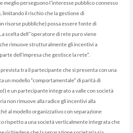
che meglio perseguono l’interesse pubblico connesso
limitando il rischio che la gestione di
on risorse pubbliche) possa essere fonte di
a scelta dell’’operatore di rete puro viene
che rimuove strutturalmente gli incentivi a
arte dell’impresa che gestisce la rete”.
 prevista tra il partecipante che si presenta con una
ta un modello “comportamentale” di parità di
oI) e un partecipante integrato a valle con società
a non rimuove alla radice gli incentivi alla
inché al modello organizzativo con separazione
lto rispetto a una società verticalmente integrata che
e richiedere che la separazione societaria sia