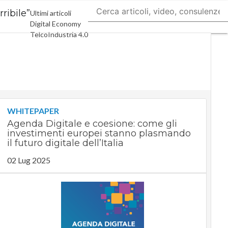
rribile”
Ultimi articoli
Digital Economy
Telco
Industria 4.0
SpacEconomy
PA Digitale
Green economy
Intelligenza
artificiale
Videointerviste
Le Guide di
WHITEPAPER
CorCom
Agenda Digitale e coesione: come gli
Podcast
Privacy
investimenti europei stanno plasmando
il futuro digitale dell’Italia
02 Lug 2025