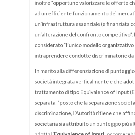
inoltre “opportuno valorizzare le offerte 
ad un efficiente funzionamento dei mercati, 
un’infrastruttura essenziale (e finanziata c
un’alterazione del confronto competitivo”. L
considerato “l’unico modello organizzativo 
intraprendere condotte discriminatorie da p
In merito alla differenziazione di punteggio
società integrata verticalmente e che adot
trattamento di tipo Equivalence of Input (E
separata, “posto che la separazione societari
discriminazione, l’Autorità ritiene che aff
societaria sia attribuito un punteggio più a
adotta l’
Equivalence of Input
, occorrerebb