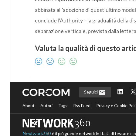
abbinata all’adozione di quest’ultimo modell
conclude l’Authority – la gradualità della d
separazione verticale, prevista dalla letter
Valuta la qualità di questo arti
Seguici
About
Autori
Tags
Rss Feed
Privacy e Cookie Poli
Nextwork360
è il più grande network in Italia di testate e 