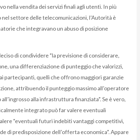
nella vendita dei servizi finali agli utenti. In più
o nel settore delle telecomunicazioni, l’Autorità è
atorie che integravano un abuso di posizione
eciso di condividere “la previsione di considerare,
ione, una differenziazione di punteggio che valorizzi,
dai partecipanti, quelli che offrono maggiori garanzie
inazione, attribuendo il punteggio massimo all’operatore
 all’ingrosso alla infrastruttura finanziata”. Se è vero,
ticalmente integrato può far valere eventuali
alere “eventuali futuri indebiti vantaggi competitivi,
sede di predisposizione dell’offerta economica”. Appare