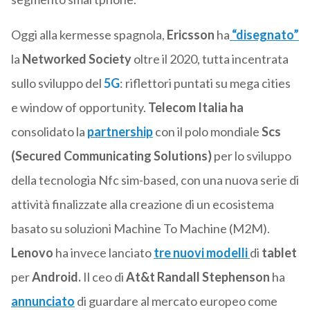
Oggi alla kermesse spagnola,
Ericsson
ha
“disegnato”
la
Networked Society
oltre il 2020, tutta incentrata
sullo sviluppo del
5G
: riflettori puntati su mega cities
e window of opportunity.
Telecom Italia ha
consolidato la
partnership
con il polo mondiale
Scs
(Secured Communicating Solutions)
per lo sviluppo
della tecnologia Nfc sim-based, con una nuova serie di
attività finalizzate alla creazione di un ecosistema
basato su soluzioni Machine To Machine (M2M).
Lenovo
ha invece lanciato
tre nuovi modelli
di
tablet
per
Android.
Il ceo
di
At&t
Randall Stephenson
ha
annunciato
di guardare al mercato europeo come