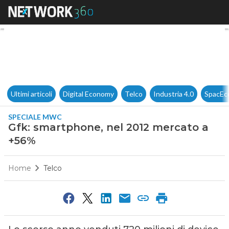
Gfk: smartphone, nel 2012 me
Ultimi articoli
Digital Economy
Telco
Industria 4.0
SpacEc
SPECIALE MWC
Gfk: smartphone, nel 2012 mercato a
+56%
Home
Telco