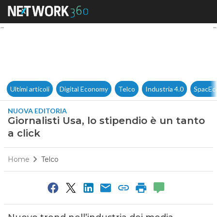
Giornalisti Usa, lo stipendio è
Ultimi articoli
Digital Economy
Telco
Industria 4.0
SpacEc
NUOVA EDITORIA
Giornalisti Usa, lo stipendio è un tanto
a click
Home
Telco