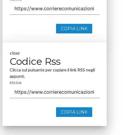
COPIA LINK
close
Codice Rss
Clicca sul pulsante per copiare il link RSS negli
appunti.
RSS link
COPIA LINK