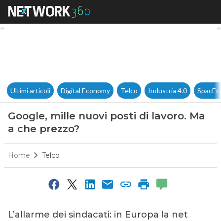
Google, mille nuovi posti di l
Ultimi articoli
Digital Economy
Telco
Industria 4.0
SpacEc
Google, mille nuovi posti di lavoro. Ma
a che prezzo?
Home
Telco
L’allarme dei sindacati: in Europa la net