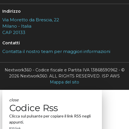
Indirizzo
Via Moretto da Brescia, 22
Milano - Italia
CAP 20133
Contatti
Contatta il nostro team per maggiori informazioni
Nextwork360 - Codice fiscale e Partita IVA 13868590962 - ©
2026 Nextwork360. ALL RIGHTS RESERVED. ISP AWS
Mappa del sito
close
Codice Rss
Clicca sul pulsante per copiare il link RSS negli
appunti.
RSS link