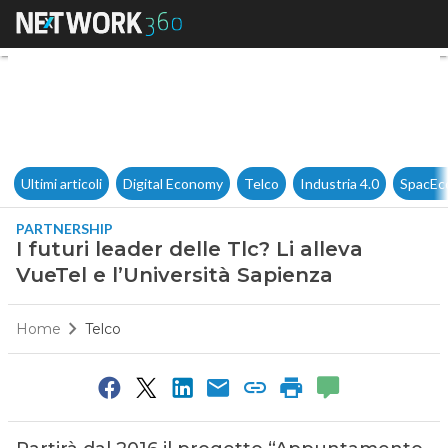
I futuri leader delle Tlc? Li a
Ultimi articoli
Digital Economy
Telco
Industria 4.0
SpacEc
PARTNERSHIP
I futuri leader delle Tlc? Li alleva
VueTel e l’Università Sapienza
Home
Telco