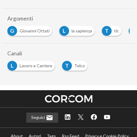
Argomenti
G
L
T
V
Giovanni Ottati
la sapienza
tlc
Canali
L
T
Lavoro e Carriere
Telco
Seguici
About
Autori
Tags
Rss Feed
Privacy e Cookie Policy