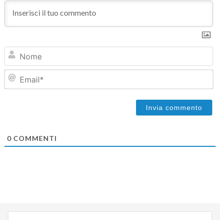
N
Em
0
COMMENTI