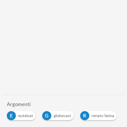
Argomenti
E
G
R
eutelsat
globecast
renato farina