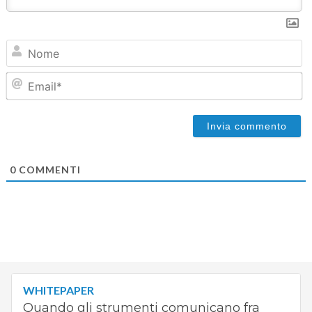
N
Em
0
COMMENTI
WHITEPAPER
Quando gli strumenti comunicano fra