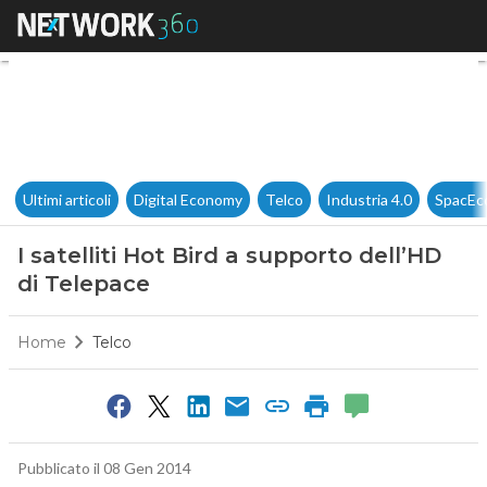
I satelliti Hot Bird a supporto
Ultimi articoli
Digital Economy
Telco
Industria 4.0
SpacEc
I satelliti Hot Bird a supporto dell’HD
di Telepace
Home
Telco
Pubblicato il 08 Gen 2014