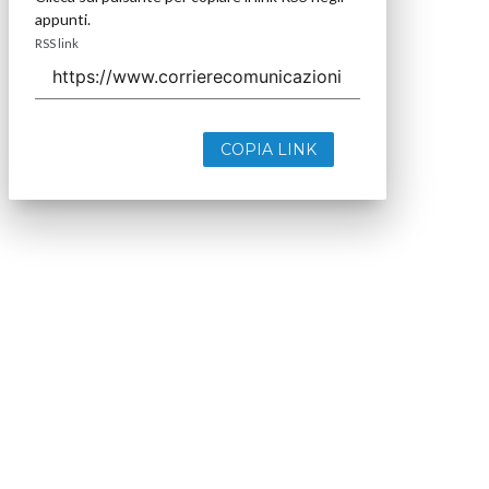
appunti.
RSS link
COPIA LINK