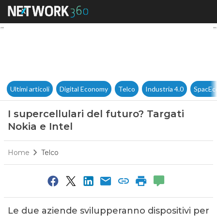
I supercellulari del futuro? Ta
Ultimi articoli
Digital Economy
Telco
Industria 4.0
SpacEc
I supercellulari del futuro? Targati
Nokia e Intel
Home
Telco
Le due aziende svilupperanno dispositivi per