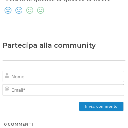
Partecipa alla community
N
Em
0
COMMENTI