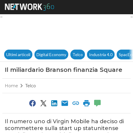
Il miliardario Branson finanzi
Ultimi articoli
Digital Economy
Telco
Industria 4.0
SpacEc
Il miliardario Branson finanzia Square
Home
Telco
Il numero uno di Virgin Mobile ha deciso di
scommettere sulla start up statunitense