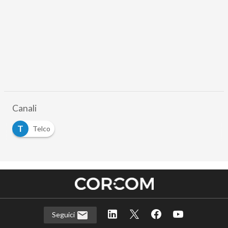
Canali
T
Telco
Seguici