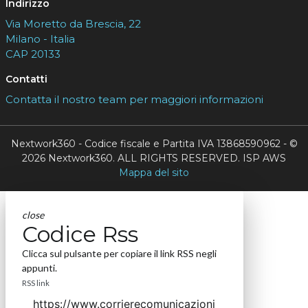
Indirizzo
Via Moretto da Brescia, 22
Milano - Italia
CAP 20133
Contatti
Contatta il nostro team per maggiori informazioni
Nextwork360 - Codice fiscale e Partita IVA 13868590962 - ©
2026 Nextwork360. ALL RIGHTS RESERVED. ISP AWS
Mappa del sito
close
Codice Rss
Clicca sul pulsante per copiare il link RSS negli
appunti.
RSS link