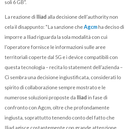
soli 6 GB”.
La reazione di
Iliad
alla decisione dell’authority non
cela il disappunto: “La sanzione che
Agcm
ha deciso di
imporre a Iliad riguarda la sola modalità con cui
l’operatore fornisce le informazioni sulle aree
territoriali coperte dal 5G e i device compatibili con
questa tecnologia – recita lo statement dell’azienda –
Ci sembra una decisione ingiustificata, considerati lo
spirito di collaborazione sempre mostrato e le
numerose soluzioni proposte da
Iliad
in fase di
confronto con Agcm, oltre che profondamente
ingiusta, soprattutto tenendo conto del fatto che
Iliad agisce costantemente con grande attenzione