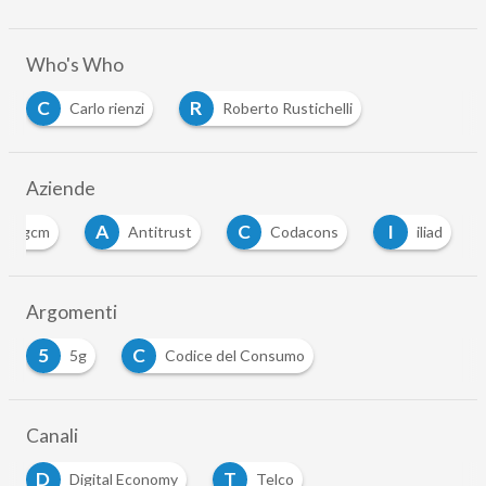
Who's Who
C
R
Carlo rienzi
Roberto Rustichelli
Aziende
A
C
I
Agcm
Antitrust
Codacons
iliad
Argomenti
5
C
5g
Codice del Consumo
Canali
D
T
Digital Economy
Telco