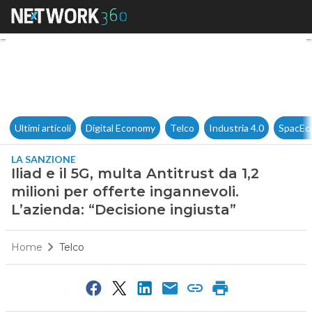
Iliad e il 5G, multa Antitrust 
Ultimi articoli
Digital Economy
Telco
Industria 4.0
SpacEc
LA SANZIONE
Iliad e il 5G, multa Antitrust da 1,2
milioni per offerte ingannevoli.
L’azienda: “Decisione ingiusta”
Home
Telco