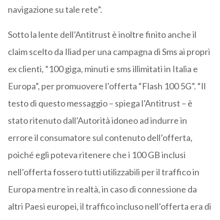
navigazione su tale rete”.
Sotto la lente dell’Antitrust è inoltre finito anche il
claim scelto da Iliad per una campagna di Sms ai propri
ex clienti, “100 giga, minuti e sms illimitati in Italia e
Europa”, per promuovere l’offerta “Flash 100 5G”. “Il
testo di questo messaggio – spiega l’Antitrust – è
stato ritenuto dall’Autorità idoneo ad indurre in
errore il consumatore sul contenuto dell’offerta,
poiché egli poteva ritenere che i 100 GB inclusi
nell’offerta fossero tutti utilizzabili per il traffico in
Europa mentre in realtà, in caso di connessione da
altri Paesi europei, il traffico incluso nell’offerta era di