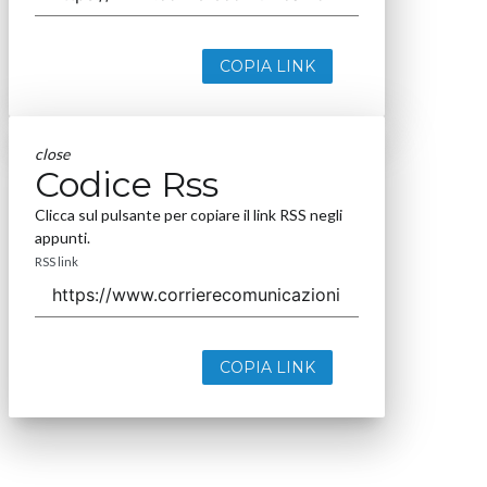
COPIA LINK
close
Codice Rss
Clicca sul pulsante per copiare il link RSS negli
appunti.
RSS link
COPIA LINK