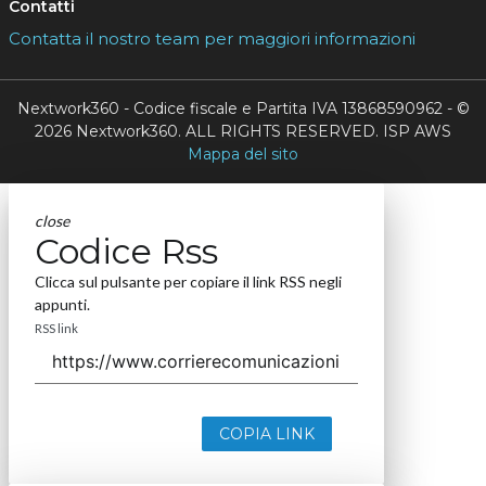
Contatti
Contatta il nostro team per maggiori informazioni
Nextwork360 - Codice fiscale e Partita IVA 13868590962 - ©
2026 Nextwork360. ALL RIGHTS RESERVED. ISP AWS
Mappa del sito
close
Codice Rss
Clicca sul pulsante per copiare il link RSS negli
appunti.
RSS link
COPIA LINK