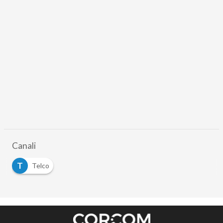
Canali
T
Telco