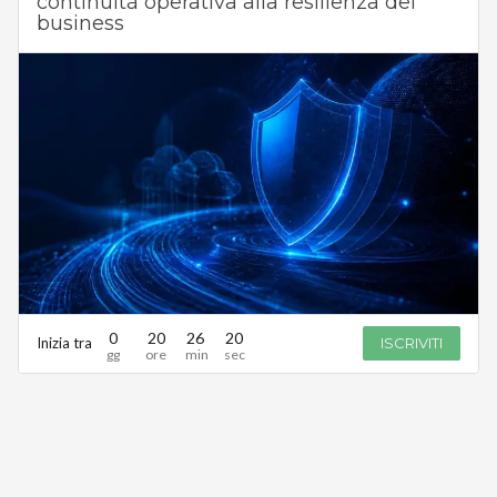
continuità operativa alla resilienza del
business
0
20
26
20
Inizia tra
ISCRIVITI