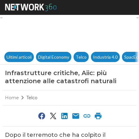
Infrastrutture critiche, Aiic: p
Ultimi articoli
Digital Economy
Telco
Industria 4.0
SpacEc
Infrastrutture critiche, Aiic: più
attenzione alle catastrofi naturali
Home
Telco
Dopo il terremoto che ha colpito il