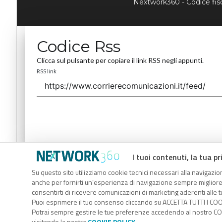
Nextwork360 - Codice fi
Codice Rss
Clicca sul pulsante per copiare il link RSS negli appunti.
RSS link
I tuoi contenuti, la tua pr
Codice Rss
Su questo sito utilizziamo cookie tecnici necessari alla navigazion
Clicca sul pulsante per copiare il link RSS negli appunti.
anche per fornirti un’esperienza di navigazione sempre migliore, p
RSS link
consentirti di ricevere comunicazioni di marketing aderenti alle tu
Puoi esprimere il tuo consenso cliccando su ACCETTA TUTTI I COO
Potrai sempre gestire le tue preferenze accedendo al nostro COO
visitando la nostra
COOKIE POLICY
.