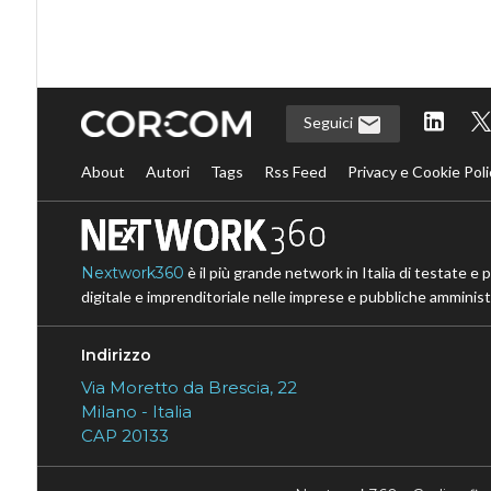
Seguici
About
Autori
Tags
Rss Feed
Privacy e Cookie Poli
Nextwork360
è il più grande network in Italia di testate e 
digitale e imprenditoriale nelle imprese e pubbliche amministr
Indirizzo
Via Moretto da Brescia, 22
Milano - Italia
CAP 20133