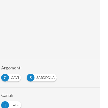
Argomenti
C
S
CAVI
SARDEGNA
Canali
T
Telco