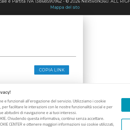
scale e Partita IVA 13868590962 - © 2026 Nextwork360. ALL 
Mappa del sito
COPIA LINK
ivacy!
e e funzionali all’erogazione del servizio. Utilizziamo i cookie
er facilitare le interazioni con le nostre funzionalità social e per
e abitudini di navigazione e ai tuoi interessi.
KIE. Chiudendo questa informativa, continui senza accettare.
KIE CENTER e ottenere maggiori informazioni sui cookie utilizzati,