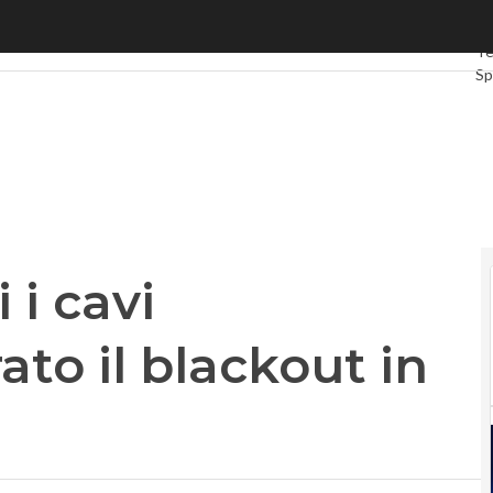
i cavi sottomarini. Sfiorato il blackout in Sardegna
Ul
Te
Sp
Gr
In
Vi
Le
Pr
 i cavi
ato il blackout in