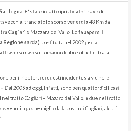
n Sardegna
. E’ stato infatti ripristinato il cavo di
avecchia, tranciato lo scorso venerdì a 48 Km da
ra Cagliari e Mazzara del Vallo. Lo fa sapere il
la Regione sarda)
, costituita nel 2002 per la
ttraverso cavi sottomarini di fibre ottiche, tra la
 per il ripetersi di questi incidenti, sia vicino le
– Dal 2005 ad oggi, infatti, sono ben quattordici i casi
ti nel tratto Cagliari – Mazara del Vallo, e due nel tratto
 avvenuti a poche miglia dalla costa di Cagliari, alcuni
.