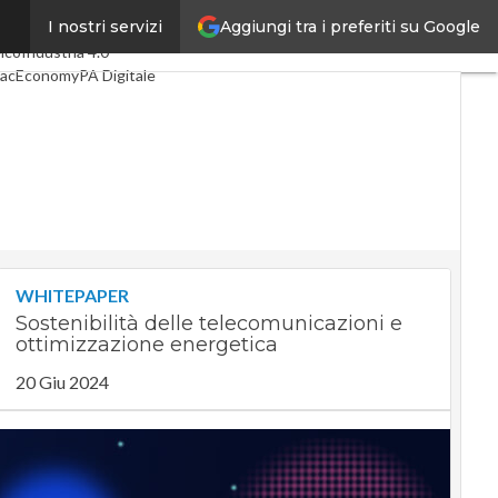
Aggiungi tra i preferiti su Google
I nostri servizi
timi articoli
Digital Economy
lco
Industria 4.0
acEconomy
PA Digitale
een economy
telligenza artificiale
deointerviste
 Guide di CorCom
Podcast
ivacy
WHITEPAPER
Sostenibilità delle telecomunicazioni e
ottimizzazione energetica
20 Giu 2024