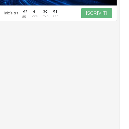
62
4
39
50
ISCRIVITI
Inizia tra