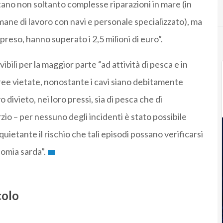
no non soltanto complesse riparazioni in mare (in
mane di lavoro con navi e personale specializzato), ma
reso, hanno superato i 2,5 milioni di euro”.
bili per la maggior parte “ad attività di pesca e in
aree vietate, nonostante i cavi siano debitamente
 divieto, nei loro pressi, sia di pesca che di
io – per nessuno degli incidenti è stato possibile
quietante il rischio che tali episodi possano verificarsi
nomia sarda”.
colo