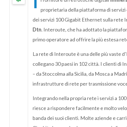
I
proprietaria della piattaforma di serviz
dei servizi 100 Gigabit Ethernet sulla rete I
Dtn
. Interoute, che ha adottato la piattafor
primo operatore ad offrire la più estesa ret
La rete di Interoute è una delle più vaste d’
collegano 30 paesi in 102 città. I clienti di
– da Stoccolma alla Sicilia, da Mosca a Madr
infrastrutture di rete per trasmissione voce
Integrando nella propria rete i servizi a 10
riesce a rispondere facilmente e molto vel
banda dei suoi clienti. Molte aziende e carrie