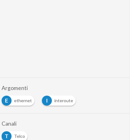
Argomenti
E
I
ethernet
interoute
Canali
T
Telco