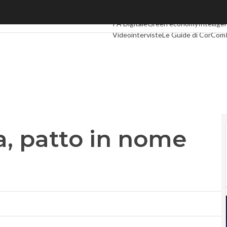
 patto in nome del 100 Gb
Ultimi articoli
Digital Economy
Telco
I
PA Digitale
Green economy
Intelligen
Videointerviste
Le Guide di CorCom
a, patto in nome