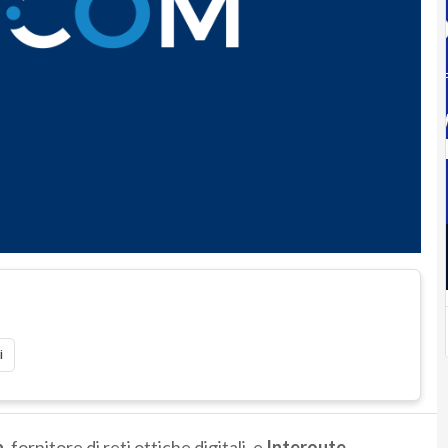
i
a,
fornitore di reti ottiche digitali, e
Interoute
,