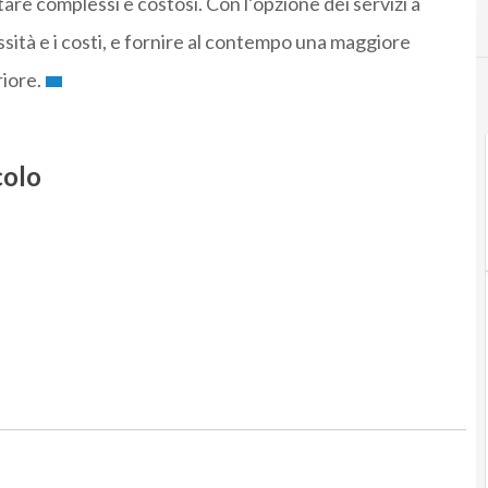
re complessi e costosi. Con l’opzione dei servizi a
sità e i costi, e fornire al contempo una maggiore
iore.
colo