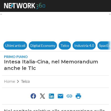
Intesa Italia-Cina, nel Memo
Ultimi articoli
Digital Economy
Telco
Industria 4.0
SpacEc
PRIMO PIANO
Intesa Italia-Cina, nel Memorandum
anche le Tlc
Home
Telco