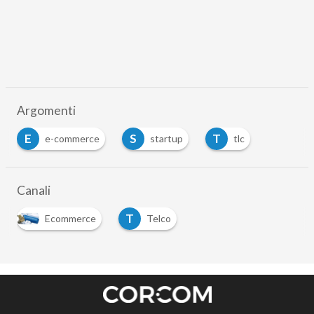
Argomenti
E
S
T
e-commerce
startup
tlc
Canali
T
Ecommerce
Telco