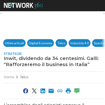
Inwit, dividendo da 34 centesim
Ultimi articoli
Digital Economy
Telco
Industria 4.0
SpacEc
STRATEGIE
Inwit, dividendo da 34 centesimi. Galli:
“Rafforzeremo il business in Italia”
Home
Telco