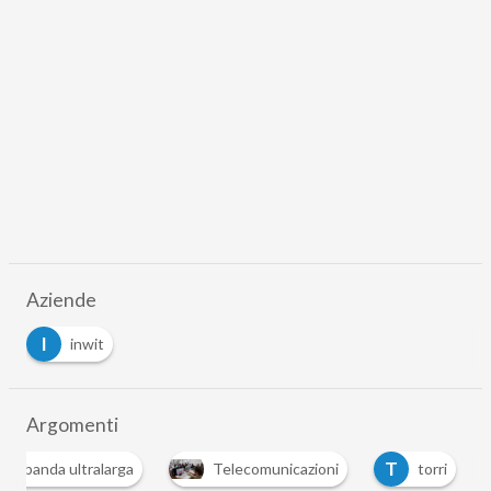
Aziende
I
inwit
Argomenti
B
T
banda ultralarga
Telecomunicazioni
torri