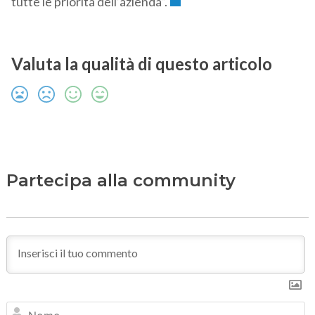
tutte le priorità dell’azienda”.
Valuta la qualità di questo articolo
Partecipa alla community
N