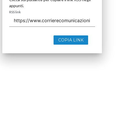
appunti.
RSS link
COPIA LINK