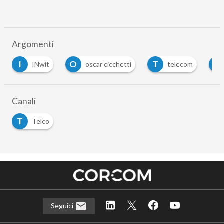
Argomenti
I
O
T
T
INwit
oscar cicchetti
telecom
Canali
T
Telco
Seguici