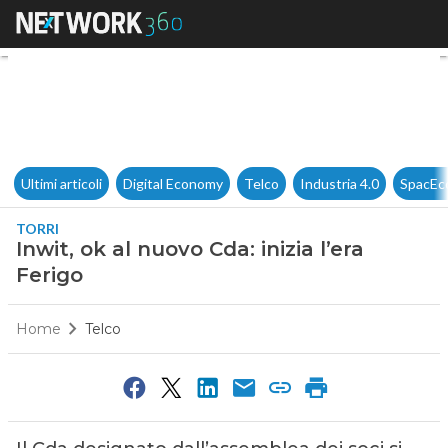
Inwit, ok al nuovo Cda: inizia l
Ultimi articoli
Digital Economy
Telco
Industria 4.0
SpacEc
TORRI
Inwit, ok al nuovo Cda: inizia l’era
Ferigo
Home
Telco