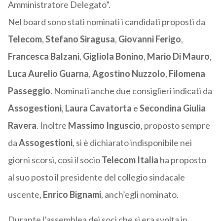
Amministratore Delegato”.
Nel board sono stati nominati i candidati proposti da
Telecom
,
Stefano Siragusa
,
Giovanni Ferigo
,
Francesca Balzani
,
Gigliola Bonino
,
Mario Di Mauro
,
Luca Aurelio Guarna
,
Agostino Nuzzolo
,
Filomena
Passeggio
. Nominati anche due consiglieri indicati da
Assogestioni
,
Laura Cavatorta
e
Secondina Giulia
Ravera
. Inoltre
Massimo Inguscio
, proposto sempre
da
Assogestioni
, si è dichiarato indisponibile nei
giorni scorsi, così il socio
Telecom Italia
ha proposto
al suo posto il presidente del collegio sindacale
uscente,
Enrico Bignami
, anch’egli nominato.
Durante l’assemblea dei soci che si era svolta in