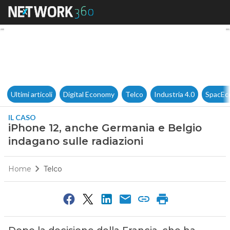
iPhone 12, anche Germania e 
Ultimi articoli
Digital Economy
Telco
Industria 4.0
SpacEc
IL CASO
iPhone 12, anche Germania e Belgio
indagano sulle radiazioni
Home
Telco