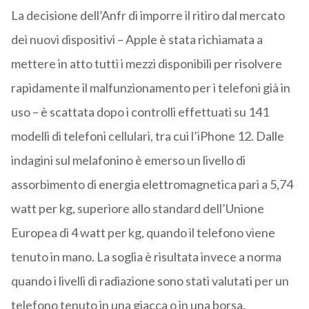
La decisione dell’Anfr di imporre il ritiro dal mercato
dei nuovi dispositivi – Apple è stata richiamata a
mettere in atto tutti i mezzi disponibili per risolvere
rapidamente il malfunzionamento per i telefoni già in
uso – è scattata dopo i controlli effettuati su 141
modelli di telefoni cellulari, tra cui l’iPhone 12. Dalle
indagini sul melafonino è emerso un livello di
assorbimento di energia elettromagnetica pari a 5,74
watt per kg, superiore allo standard dell’Unione
Europea di 4 watt per kg, quando il telefono viene
tenuto in mano. La soglia è risultata invece a norma
quando i livelli di radiazione sono stati valutati per un
telefono tenuto in una giacca o in una borsa.