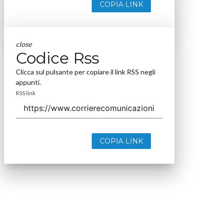
COPIA LINK
close
Codice Rss
Clicca sul pulsante per copiare il link RSS negli
appunti.
RSS link
COPIA LINK