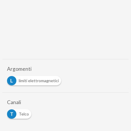
Argomenti
L
limiti elettromagnetici
Canali
T
Telco