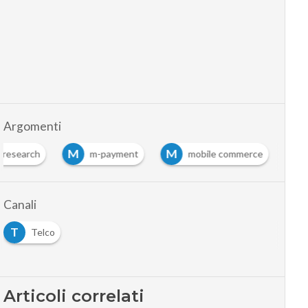
Argomenti
M
M
r research
m-payment
mobile commerce
Canali
T
Telco
Articoli correlati