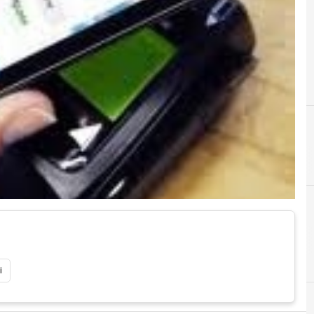
J
junipe
i