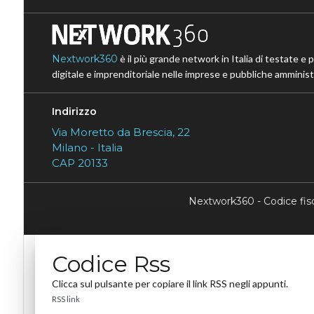
Nextwork360
è il più grande network in Italia di testate e 
digitale e imprenditoriale nelle imprese e pubbliche amministr
Indirizzo
Via Moretto da Brescia, 22
Milano - Italia
CAP 20133
Nextwork360 - Codice fi
Codice Rss
Clicca sul pulsante per copiare il link RSS negli appunti.
RSS link