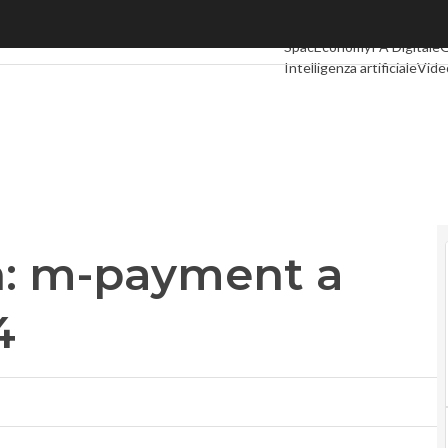
m-payment a +50% entro il 2014
Ultimi articoli
Digital Econ
SpacEconomy
PA Digitale
G
Intelligenza artificiale
Vide
Le Guide di CorCom
Podca
h: m-payment a
4