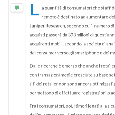
L
a quantità di consumatori che si affid
remoto è destinato ad aumentare del 
Juniper Research
, secondo cui il numero d
acquisti passerà da 393 milioni di quest’ann
acquirenti mobili, secondo la società di anal
dei consumer verso gli smartphone e dei m
Dalle ricerche è emerso che anche i retailer
con transazioni medie cresciute su base se
siti dei retailer non sono ancora ottimizzat
permettono di effettuare registrazioni o ac
Fra i consumatori, poi, i timori legati alla 
dell’m-commerce. Il valore degli acquisti fi