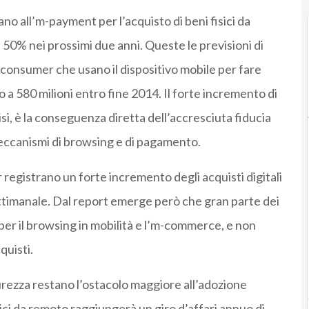
ano all’m-payment per l’acquisto di beni fisici da
50% nei prossimi due anni. Queste le previsioni di
i consumer che usano il dispositivo mobile per fare
o a 580 milioni entro fine 2014. Il forte incremento di
isi, è la conseguenza diretta dell’accresciuta fiducia
eccanismi di browsing e di pagamento.
 registrano un forte incremento degli acquisti digitali
ttimanale. Dal report emerge però che gran parte dei
i per il browsing in mobilità e l’m-commerce, e non
quisti.
sicurezza restano l’ostacolo maggiore all’adozione
sici da remoto raggiungerà un giro d’affari annuo di