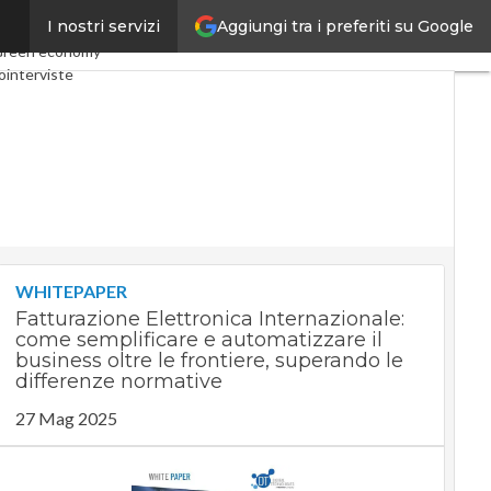
Aggiungi tra i preferiti su Google
I nostri servizi
omy
Telco
Industria 4.0
reen economy
ointerviste
st
Privacy
WHITEPAPER
Fatturazione Elettronica Internazionale:
come semplificare e automatizzare il
business oltre le frontiere, superando le
differenze normative
27 Mag 2025