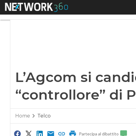
Menu
L’Agcom si candida 
L’Agcom si candi
“controllore” di P
Home
Telco
Partecipa al dibattito