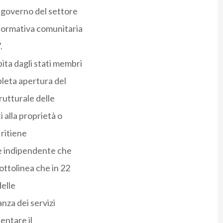
i governo del settore
 normativa comunitaria
.
ita dagli stati membri
pleta apertura del
rutturale delle
i alla proprietà o
 ritiene
re indipendente che
ottolinea che in 22
delle
nza dei servizi
entare il