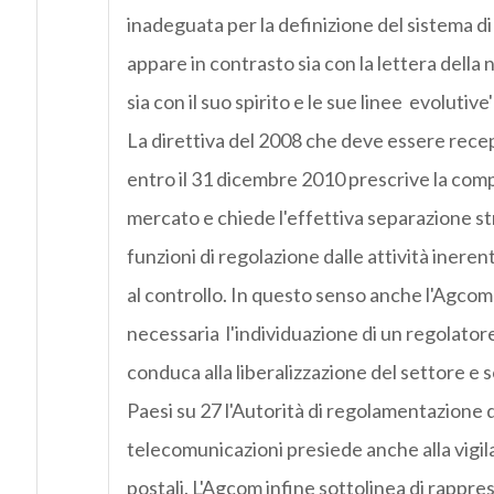
inadeguata per la definizione del sistema d
appare in contrasto sia con la lettera della
sia con il suo spirito e le sue linee evolutive''
La direttiva del 2008 che deve essere recep
entro il 31 dicembre 2010 prescrive la com
mercato e chiede l'effettiva separazione st
funzioni di regolazione dalle attività inerent
al controllo. In questo senso anche l'Agcom
necessaria l'individuazione di un regolato
conduca alla liberalizzazione del settore e s
Paesi su 27 l'Autorità di regolamentazione 
telecomunicazioni presiede anche alla vigila
postali. L'Agcom infine sottolinea di rappres