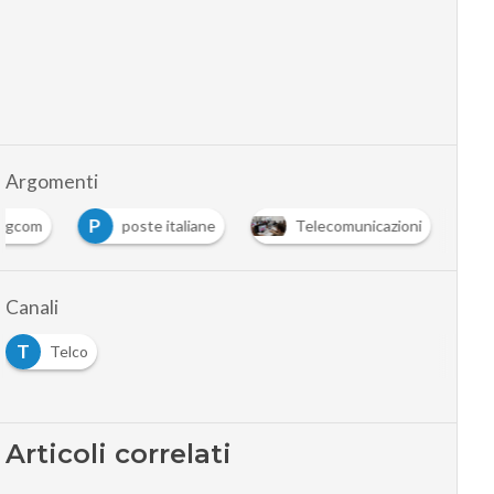
Argomenti
P
agcom
poste italiane
Telecomunicazioni
Canali
T
Telco
Articoli correlati