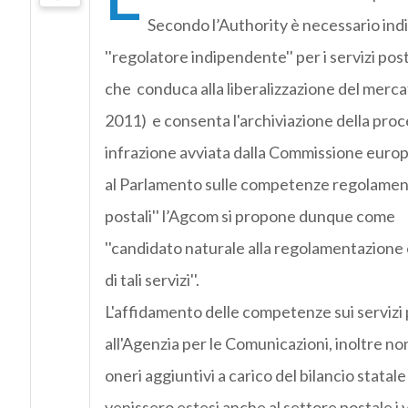
Secondo l’Authority è necessario indi
''regolatore indipendente'' per i servizi post
che conduca alla liberalizzazione del mercat
2011) e consenta l'archiviazione della proc
infrazione avviata dalla Commissione europ
al Parlamento sulle competenze regolamenta
postali'' l’Agcom si propone dunque come
''candidato naturale alla regolamentazione e
di tali servizi''.
L'affidamento delle competenze sui servizi 
all'Agenzia per le Comunicazioni, inoltre 
oneri aggiuntivi a carico del bilancio statale
venissero estesi anche al settore postale i 