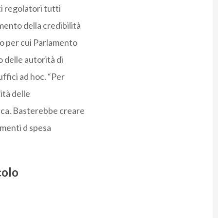
regolatori tutti
ento della credibilità
vo per cui Parlamento
delle autorità di
ffici ad hoc. “Per
tà delle
gica. Basterebbe creare
umenti d spesa
colo