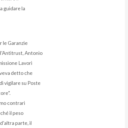
a guidare la
er le Garanzie
l’Antitrust, Antonio
missione Lavori
aveva detto che
 vigilare su Poste
tore”.
amo contrari
rché il peso
altra parte, il