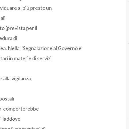
viduare al più presto un
ali
o (prevista per il
edura di
ea. Nella ''Segnalazione al Governo e
ri in materie di servizi
 alla vigilanza
postali
non comporterebbe
 ''laddove
vigenti meccanismi di