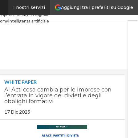
Aggiungi tra i preferiti su Google
I nostri servizi
li
Digital Economy
Telco
0
SpacEconomy
PA Digitale
nomy
Intelligenza artificiale
iste
Le Guide di CorCom
vacy
WHITE PAPER
AI Act: cosa cambia per le imprese con
l’entrata in vigore dei divieti e degli
obblighi formativi
17 Dic 2025