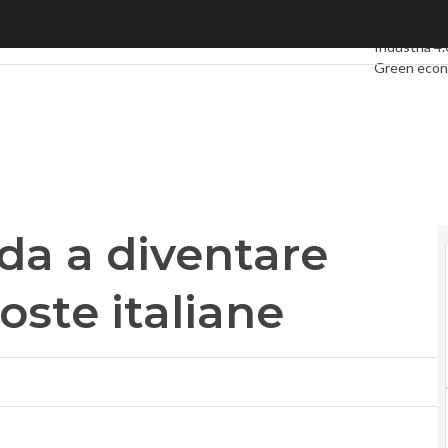
a diventare “controllore” di Poste italiane
Ultimi artico
Industria 4.
Green eco
Videointerv
Podcast
Pri
da a diventare
oste italiane