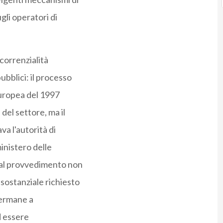
gli operatori di
ncorrenzialità
pubblici: il processo
 europea del 1997
el settore, ma il
va l'autorità di
inistero delle
dal provvedimento non
sostanziale richiesto
permane a
d essere