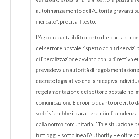
autofinanziamento dell'Autorità gravanti su
mercato'', precisa il testo.
L'Agcom punta il dito contro la scarsa di co
del settore postale rispetto ad altri servizi 
di liberalizzazione avviato con la direttiva
prevedeva un'autorità di regolamentazione d
decreto legislativo che la recepiva individua
regolamentazione del settore postale nel m
comunicazioni. E proprio quanto previsto 
soddisferebbe il carattere di indipendenza 
dalla norma comunitaria. "Tale situazione 
tutt'oggi – sottolinea l'Authority – e oltre a