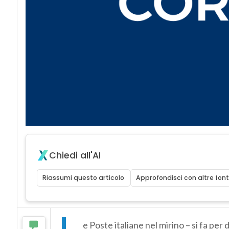
Chiedi all'AI
Riassumi questo articolo
Approfondisci con altre font
L
e Poste italiane nel mirino – si fa per 