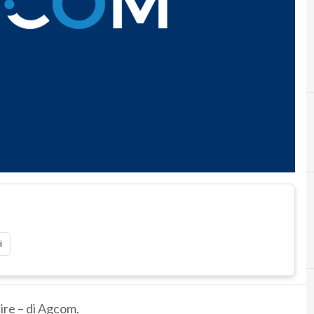
A
i
dire – di Agcom.