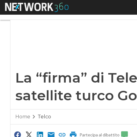
Menu
La “firma” di Telesp
La “firma” di Tel
satellite turco G
Home
Telco
Partecipa al dibattito