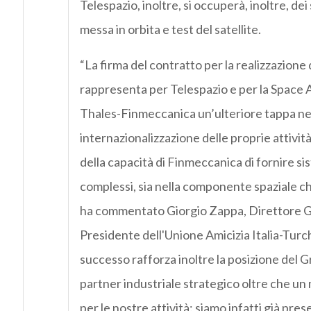
Telespazio, inoltre, si occuperà, inoltre, dei s
messa in orbita e test del satellite.
“La firma del contratto per la realizzazione
rappresenta per Telespazio e per la Space A
Thales-Finmeccanica un’ulteriore tappa ne
internazionalizzazione delle proprie attivi
della capacità di Finmeccanica di fornire sis
complessi, sia nella componente spaziale che 
ha commentato Giorgio Zappa, Direttore G
Presidente dell'Unione Amicizia Italia-Turc
successo rafforza inoltre la posizione del G
partner industriale strategico oltre che un
per le nostre attività: siamo infatti già pres