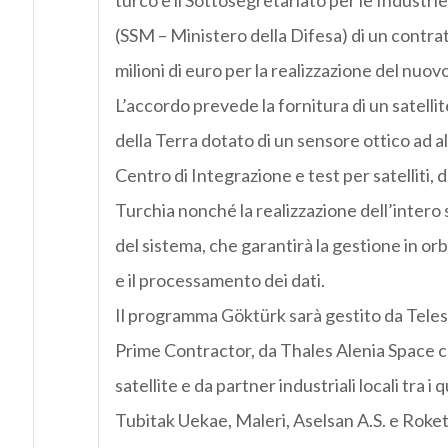
turco e il Sottosegretariato per le Industrie
(SSM – Ministero della Difesa) di un contrat
milioni di euro per la realizzazione del nuovo
L’accordo prevede la fornitura di un satelli
della Terra dotato di un sensore ottico ad al
Centro di Integrazione e test per satelliti, d
Turchia nonché la realizzazione dell’intero
del sistema, che garantirà la gestione in orb
e il processamento dei dati.
Il programma Göktürk sarà gestito da Telesp
Prime Contractor, da Thales Alenia Space c
satellite e da partner industriali locali tra i qu
Tubitak Uekae, Maleri, Aselsan A.S. e Roket