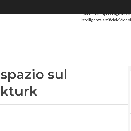
azio sul satellite turco Gokturk
Ultimi articoli
Digital Econo
SpacEconomy
PA Digitale
Gr
Intelligenza artificiale
Videoi
Le Guide di CorCom
Podcas
espazio sul
okturk