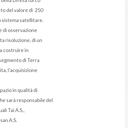
 della Difesa turco
to del valore di 250
 sistema satellitare.
te di osservazione
ta risoluzione, di un
a costruire in
 segmento di Terra
ita, l’acquisizione
azio in qualità di
he sarà responsabile del
ali Tai A.S.,
san A.S.