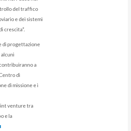
rollo del traffico
viario e dei sistemi
i crescita”.
se di progettazione
 alcuni
i contribuiranno a
 Centro di
one di missione e i
int venture tra
o e la