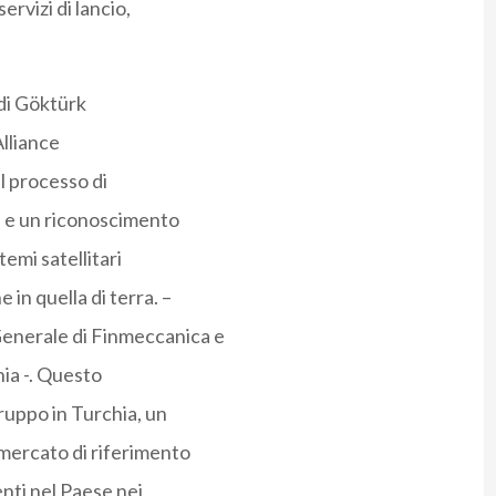
ervizi di lancio,
 di Göktürk
lliance
l processo di
tà e un riconoscimento
temi satellitari
in quella di terra. –
enerale di Finmeccanica e
hia -. Questo
ruppo in Turchia, un
 mercato di riferimento
enti nel Paese nei