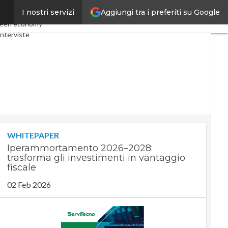
Aggiungi tra i preferiti su Google
I nostri servizi
my
Telco
Industria 4.0
een economy
nterviste
t
Privacy
WHITEPAPER
Iperammortamento 2026–2028:
trasforma gli investimenti in vantaggio
fiscale
02 Feb 2026