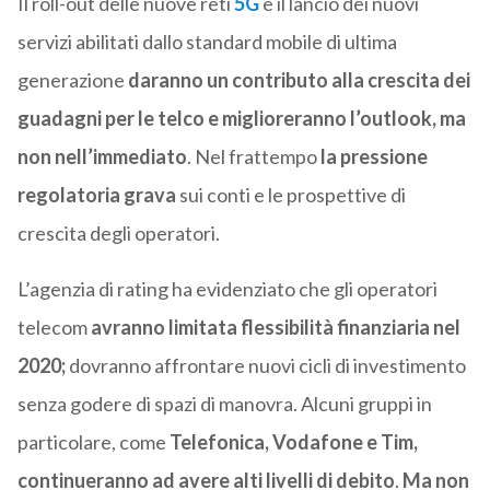
Il roll-out delle nuove reti
5G
e il lancio dei nuovi
servizi abilitati dallo standard mobile di ultima
generazione
daranno un contributo alla crescita dei
guadagni per le telco e miglioreranno l’outlook, ma
non nell’immediato
. Nel frattempo
la pressione
regolatoria grava
sui conti e le prospettive di
crescita degli operatori.
L’agenzia di rating ha evidenziato che gli operatori
telecom
avranno limitata flessibilità finanziaria nel
2020;
dovranno affrontare nuovi cicli di investimento
senza godere di spazi di manovra. Alcuni gruppi in
particolare, come
Telefonica, Vodafone e Tim,
continueranno ad avere alti livelli di debito
.
Ma
non