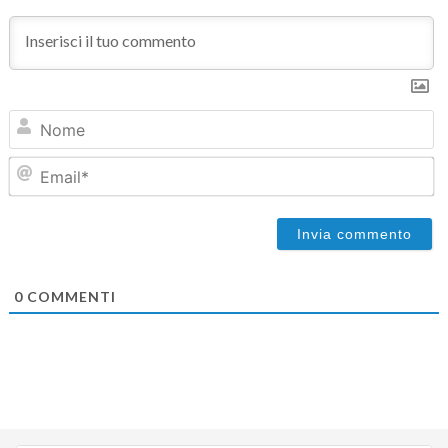
N
Em
0
COMMENTI