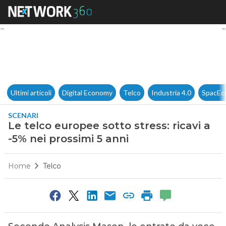
Le telco europee sotto stress: 
Ultimi articoli
Digital Economy
Telco
Industria 4.0
SpacEc
SCENARI
Le telco europee sotto stress: ricavi a
-5% nei prossimi 5 anni
Home
Telco