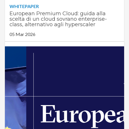
WHITEPAPER
European Premium Cloud: guida alla
scelta di un cloud sovrano enterprise-
class, alternativo agli hyperscaler
05 Mar 2026