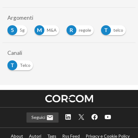
Argomenti
5
M
R
T
5g
M&A
regole
telco
Canali
T
Telco
Seguici
About
Autori
Tags
Rss Feed
Privacy e Cookie Policy