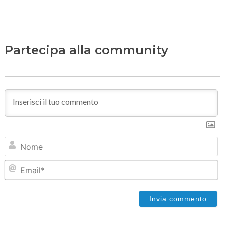
Partecipa alla community
N
Em