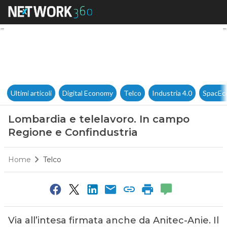
Lombardia e telelavoro. In c
Ultimi articoli
Digital Economy
Telco
Industria 4.0
SpacEc
Lombardia e telelavoro. In campo
Regione e Confindustria
Home
Telco
Via all’intesa firmata anche da Anitec-Anie. Il