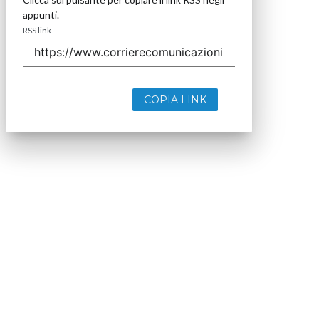
appunti.
RSS link
COPIA LINK