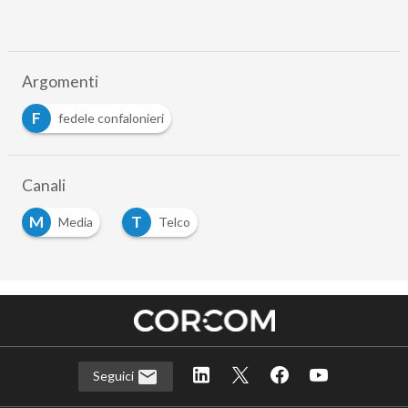
Argomenti
F
fedele confalonieri
Canali
M
T
Media
Telco
Seguici