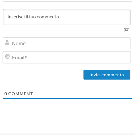
N
Em
0
COMMENTI