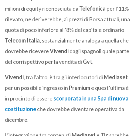
milioni di equity riconosciuta da
Telefonica
per l’11%
rilevato, ne deriverebbe, ai prezzi di Borsa attuali, una
quota di poco inferiore all’8% del capitale ordinario
Telecom Italia
, sostanzialmente analoga a quella che
dovrebbe ricevere
Vivendi
dagli spagnoli quale parte
del corrispettivo per la vendita di
Gvt
.
Vivendi
, tra l’altro, è tra gli interlocutori di
Mediaset
per un possibile ingresso in
Premium
e quest’ultima è
in procinto di essere
scorporata in una Spa di nuova
costituzione
che dovrebbe diventare operativa da
dicembre.
L’integrazione tra contenuti
Mediaset
e
Tlc
sarebbe