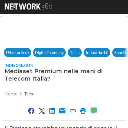
Mediaset Premium nelle mani 
Ultimi articoli
Digital Economy
Telco
Industria 4.0
SpacEc
INDISCREZIONI
Mediaset Premium nelle mani di
Telecom Italia?
Home
Telco