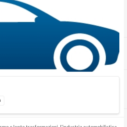
B
E
E
atel
bosch
economia digitale
Elon Musk
i
smo e lente trasformazioni, l’industria automobilistica