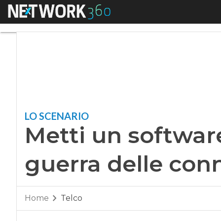
Menu
Metti un software n
LO SCENARIO
Metti un software
guerra delle con
Home
Telco