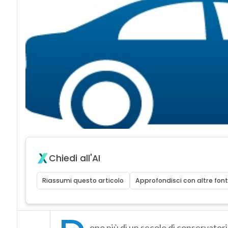
A
Alc
Chiedi all'AI
Riassumi questo articolo
Approfondisci con altre font
opo più di un secolo di conservatori