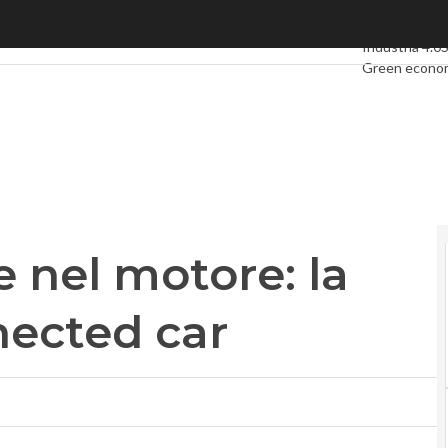
el motore: la guerra delle connected car
Ultimi articoli
Industria 4.0
Green econo
Videointervis
Podcast
Priva
 nel motore: la
nected car