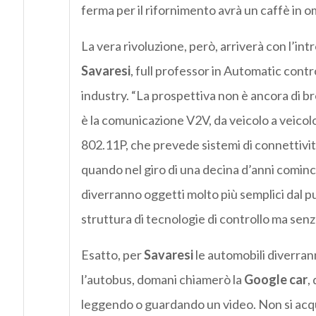
ferma per il rifornimento avrà un caffè in o
La vera rivoluzione, però, arriverà con l’in
Savaresi
, full professor in Automatic contr
industry. “La prospettiva non è ancora di b
è la comunicazione V2V, da veicolo a veicolo”
802.11P, che prevede sistemi di connettività
quando nel giro di una decina d’anni cominc
diverranno oggetti molto più semplici dal pu
struttura di tecnologie di controllo ma senza
Esatto, per
Savaresi
le automobili diverran
l’autobus, domani chiamerò la
Google car
,
leggendo o guardando un video. Non si acqui