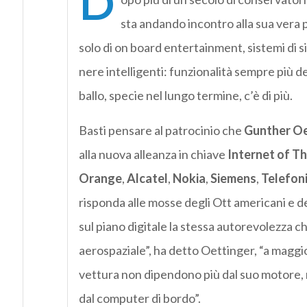
D
sta andando incontro alla sua vera pr
solo di on board entertainment, sistemi di s
nere intelligenti: funzionalità sempre più de
ballo, specie nel lungo termine, c’è di più.
Basti pensare al patrocinio che
Gunther Oe
alla nuova alleanza in chiave
Internet of T
Orange
,
Alcatel
,
Nokia
,
Siemens
,
Telefon
risponda alle mosse degli Ott americani e d
sul piano digitale la stessa autorevolezza
aerospaziale”, ha detto Oettinger, “a maggior
vettura non dipendono più dal suo motore, m
dal computer di bordo”.