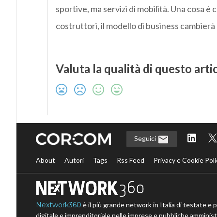
sportive, ma servizi di mobilità. Una cosa è ce
costruttori, il modello di business cambierà
Valuta la qualità di questo arti
Seguici
About
Autori
Tags
Rss Feed
Privacy e Cookie Poli
Nextwork360
è il più grande network in Italia di testate e 
digitale e imprenditoriale nelle imprese e pubbliche amministr