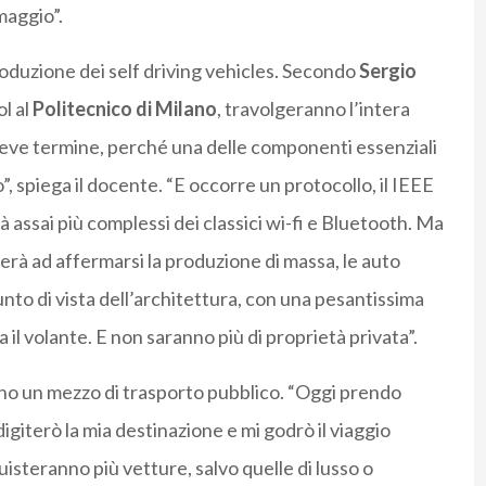
maggio”.
troduzione dei self driving vehicles. Secondo
Sergio
ol al
Politecnico di Milano
, travolgeranno l’intera
reve termine, perché una delle componenti essenziali
, spiega il docente. “E occorre un protocollo, il IEEE
 assai più complessi dei classici wi-fi e Bluetooth. Ma
erà ad affermarsi la produzione di massa, le auto
nto di vista dell’architettura, con una pesantissima
 il volante. E non saranno più di proprietà privata”.
no un mezzo di trasporto pubblico. “Oggi prendo
 digiterò la mia destinazione e mi godrò il viaggio
steranno più vetture, salvo quelle di lusso o