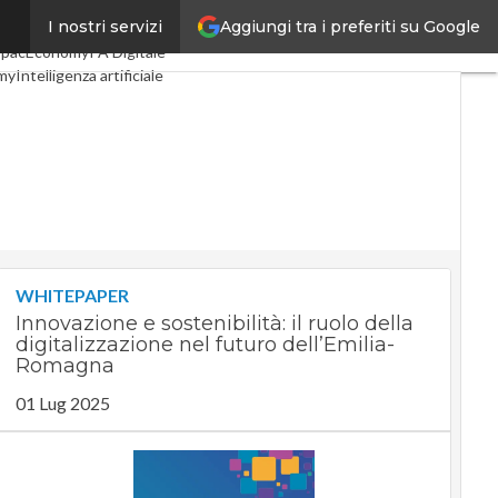
Aggiungi tra i preferiti su Google
I nostri servizi
Digital Economy
Telco
SpacEconomy
PA Digitale
my
Intelligenza artificiale
te
Le Guide di CorCom
cy
WHITEPAPER
Innovazione e sostenibilità: il ruolo della
digitalizzazione nel futuro dell’Emilia-
Romagna
01 Lug 2025