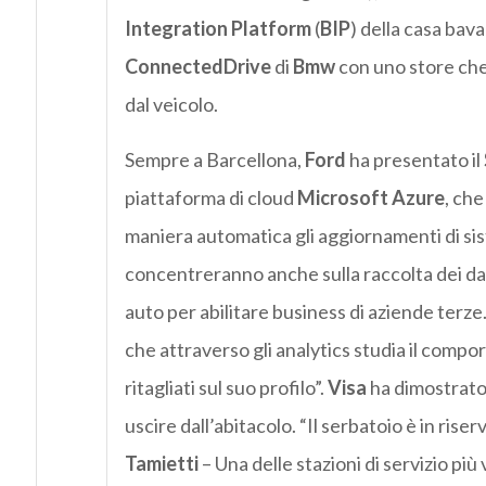
Integration Platform
(
BIP
) della casa bava
ConnectedDrive
di
Bmw
con uno store che
dal veicolo.
Sempre a Barcellona,
Ford
ha presentato il
piattaforma di cloud
Microsoft Azure
, che
maniera automatica gli aggiornamenti di sist
concentreranno anche sulla raccolta dei dat
auto per abilitare business di aziende terze
che attraverso gli analytics studia il compo
ritagliati sul suo profilo”.
Visa
ha dimostrato 
uscire dall’abitacolo. “Il serbatoio è in riser
Tamietti
– Una delle stazioni di servizio più