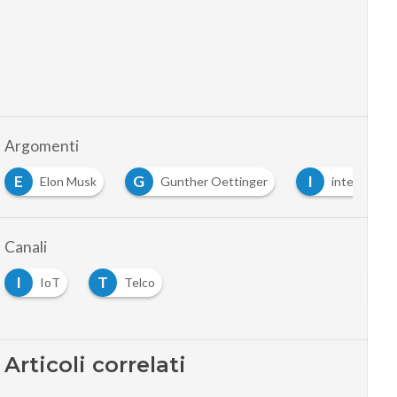
Argomenti
G
I
N
Gunther Oettinger
internet of things
Canali
I
T
IoT
Telco
Articoli correlati