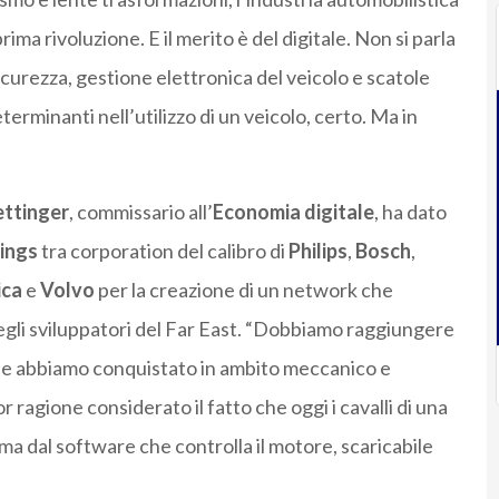
ima rivoluzione. E il merito è del digitale. Non si parla
icurezza, gestione elettronica del veicolo e scatole
terminanti nell’utilizzo di un veicolo, certo. Ma in
ttinger
, commissario all’
Economia digitale
, ha dato
hings
tra corporation del calibro di
Philips
,
Bosch
,
ica
e
Volvo
per la creazione di un network che
egli sviluppatori del Far East. “Dobbiamo raggiungere
 che abbiamo conquistato in ambito meccanico e
 ragione considerato il fatto che oggi i cavalli di una
a dal software che controlla il motore, scaricabile