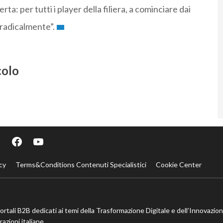
rta: per tutti i player della filiera, a cominciare dai
 radicalmente”.
colo
cy
Terms&Conditions Contenuti Specialistici
Cookie Center
portali B2B dedicati ai temi della Trasformazione Digitale e dell’Innovazio
azioni italiane.