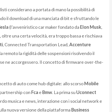
isti considerano a portata di mano la possibilità di
do il download di una manciata di bit e sfruttando le
esla
(l’avveniristico car maker fondato da
Elon Musk
,
, oltre una certa velocità, era troppo bassa e rischiava
ti
, Connected Transportation Lead,
Accenture
 remoto la rigidità delle sospensioni risolvendo il
e ne accorgessero. Il concetto di firmware over-the-
ncetto di auto come hub digitale: allo scorso
Mobile
 partnership con
Fca
e
Bmw
. La prima su
Uconnect
ordo musica e news, interazione con i social network e
 sulla nuova versione della piattaforma
Business