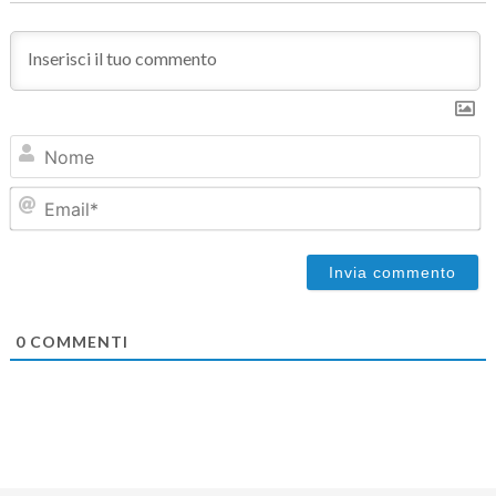
N
Em
0
COMMENTI