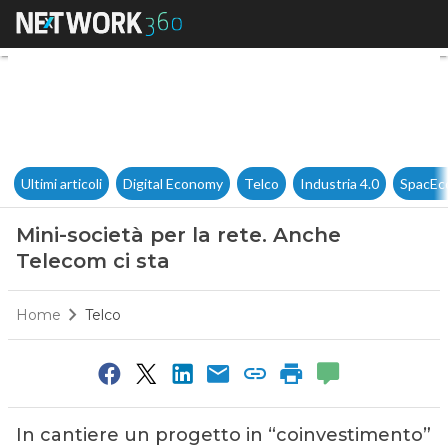
Mini-società per la rete. Anch
Ultimi articoli
Digital Economy
Telco
Industria 4.0
SpacEc
Mini-società per la rete. Anche
Telecom ci sta
Home
Telco
In cantiere un progetto in “coinvestimento”