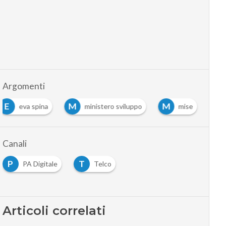
Argomenti
E
M
M
eva spina
ministero sviluppo
mise
…
Canali
P
T
PA Digitale
Telco
…
Articoli correlati