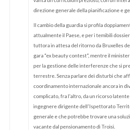
vanta un curriculum prezioso, con un’intera c
direzione generale della pianificazione e ge
Il cambio della guardia si profila doppiamente
attualmente il Paese, e per i temibili dossi
tuttora in attesa del ritorno da Bruxelles d
gara “ex beauty contest”, mentre il ministe
per la gestione delle interferenze che si pr
terrestre. Senza parlare dei disturbi che affl
coordinamento internazionale ancora in dive
complicato, fra l’altro, da un ricorso laten
ingegnere dirigente dell’Ispettorato Territo
generale e che potrebbe trovare una soluzi
vacante dal pensionamento di Troisi.