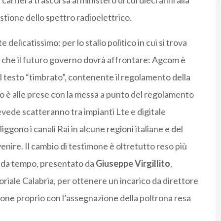
arriera trascorsa al ministero di cui dieci anni alla
stione dello spettro radioelettrico.
 delicatissimo: per lo stallo politico in cui si trova
er che il futuro governo dovrà affrontare: Agcom è
el testo “timbrato”, contenente il regolamento della
ro è alle prese con la messa a punto del regolamento
evede scatteranno tra impianti Lte e digitale
iggono i canali Rai in alcune regioni italiane e del
nire. Il cambio di testimone è oltretutto reso più
te da tempo, presentato da
Giuseppe Virgillito
,
riale Calabria, per ottenere un incarico da direttore
one proprio con l’assegnazione della poltrona resa