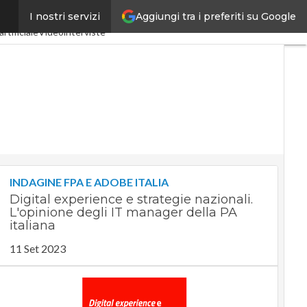
Aggiungi tra i preferiti su Google
I nostri servizi
stria 4.0
SpacEconomy
artificiale
Videointerviste
INDAGINE FPA E ADOBE ITALIA
Digital experience e strategie nazionali.
L'opinione degli IT manager della PA
italiana
11 Set 2023