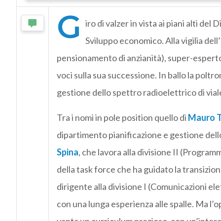
G
iro di valzer in vista ai piani alti d
Sviluppo economico. Alla vigilia dell
pensionamento di anzianità), super-esperto 
voci sulla sua successione. In ballo la poltro
gestione dello spettro radioelettrico di via
Tra i nomi in pole position quello di
Mauro T
dipartimento pianificazione e gestione dell
Spina
, che lavora alla divisione II (Program
della task force che ha guidato la transizion
dirigente alla divisione I (Comunicazioni el
con una lunga esperienza alle spalle. Ma l’