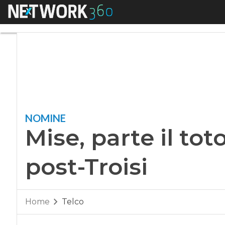
Menu
Mise, parte il toton
NOMINE
Mise, parte il to
post-Troisi
Home
Telco