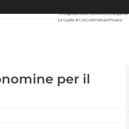
omine per il post-Troisi
Ultimi articoli
Digital Economy
Telco
Indu
PA Digitale
Green economy
Intelligenza 
Le Guide di CorCom
Podcast
Privacy
tonomine per il