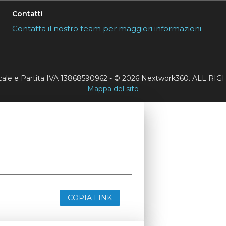
Contatti
Contatta il nostro team per maggiori informazioni
scale e Partita IVA 13868590962 - © 2026 Nextwork360. ALL 
Mappa del sito
COPIA LINK