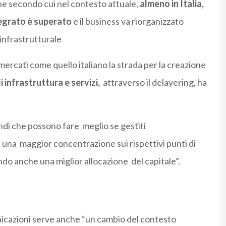
one secondo cui nel contesto attuale,
almeno in Italia,
tegrato è superato
e il business va riorganizzato
 infrastrutturale
 mercati come quello italiano la strada per la creazione
 infrastruttura e servizi,
attraverso il delayering, ha
ndi che possono fare meglio se gestiti
na maggior concentrazione sui rispettivi punti di
ndo anche una miglior allocazione del capitale”.
nicazioni serve anche “un cambio del contesto