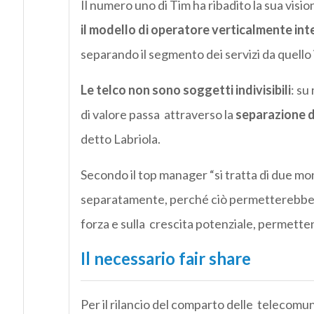
Il numero uno di Tim ha ribadito la sua visi
il modello di operatore verticalmente in
separando il segmento dei servizi da quello
Le telco non sono soggetti indivisibili
: su
di valore passa attraverso la
separazione di
detto Labriola.
Secondo il top manager “si tratta di due mo
separatamente, perché ciò permetterebbe u
forza e sulla crescita potenziale, permette
Il necessario fair share
Per il rilancio del comparto delle telecomu