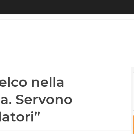
co nella tempesta perfetta. Servono risposte dai re
elco nella
a. Servono
latori”