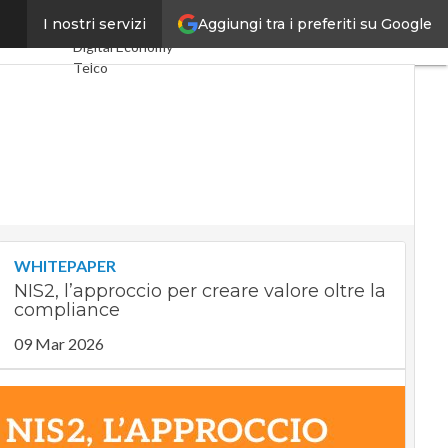
Aggiungi tra i preferiti su Google
golatori”
I nostri servizi
Ultimi articoli
Digital Economy
Telco
Industria 4.0
SpacEconomy
PA Digitale
Green economy
Intelligenza
artificiale
Videointerviste
Le Guide di
CorCom
WHITEPAPER
Podcast
Privacy
NIS2, l’approccio per creare valore oltre la
compliance
09 Mar 2026