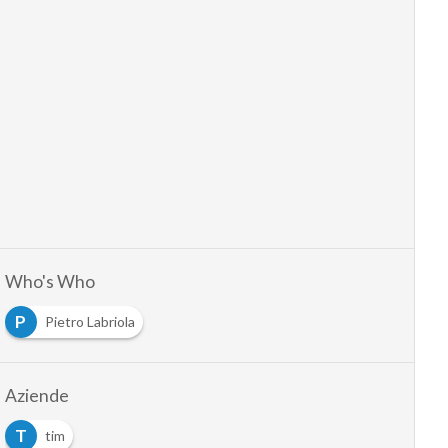
Who's Who
P
Pietro Labriola
Aziende
T
tim