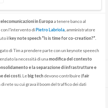
 telecomunicazioni in Europa
a tenere banco al
con l’intervento di
Pietro Labriola
,
amministratore
uto il
key note speech “Is is time for co-creation?”
.
legato di Tim a prendere parte con un keynote speeech
enziato la necessità di una
modifica del contesto
nsolidamento e la separazione di infrastrutture e
e dei costi.
Le
big tech
devono contribuire (
fair
di rete su cui grava il boom del traffico dei dati