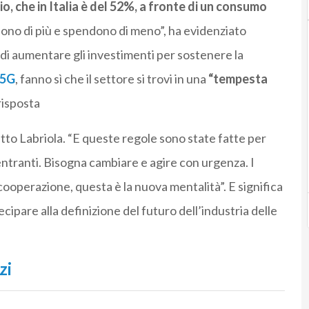
io, che in Italia è del 52%, a fronte di un consumo
ono di più e spendono di meno”, ha evidenziato
 di aumentare gli investimenti per sostenere la
5G
, fanno sì che il settore si trovi in una
“tempesta
risposta
tto Labriola. “E queste regole sono state fatte per
entranti. Bisogna cambiare e agire con urgenza. I
cooperazione, questa è la nuova mentalità”. E significa
cipare alla definizione del futuro dell’industria delle
zi