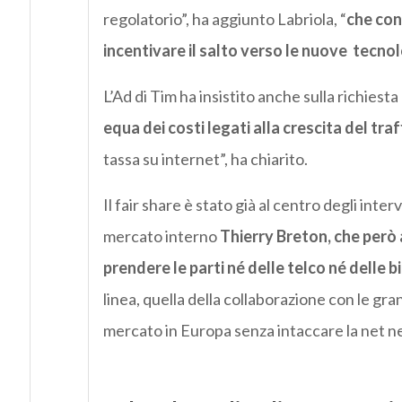
regolatorio”, ha aggiunto Labriola, “
che con
incentivare il salto verso le nuove tecnol
L’Ad di Tim ha insistito anche sulla richies
equa dei costi legati alla crescita del traf
tassa su internet”, ha chiarito.
Il fair share è stato già al centro degli int
mercato interno
Thierry Breton, che però 
prendere le parti né delle telco né delle b
linea, quella della collaborazione con le gran
mercato in Europa senza intaccare la net ne