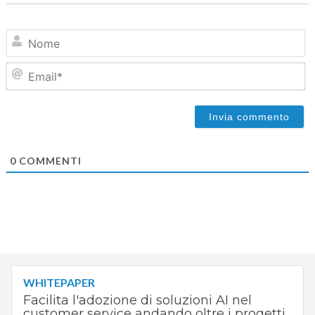
N
Em
0
COMMENTI
WHITEPAPER
Facilita l'adozione di soluzioni AI nel
customer service andando oltre i progetti