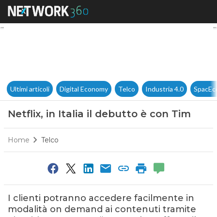
Netflix, in Italia il debutto è 
Ultimi articoli
Digital Economy
Telco
Industria 4.0
SpacEc
Netflix, in Italia il debutto è con Tim
Home
Telco
I clienti potranno accedere facilmente in
modalità on demand ai contenuti tramite