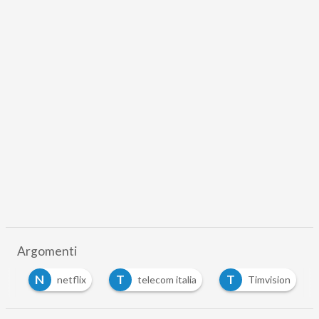
Argomenti
N
T
T
no
netflix
telecom italia
Timvision