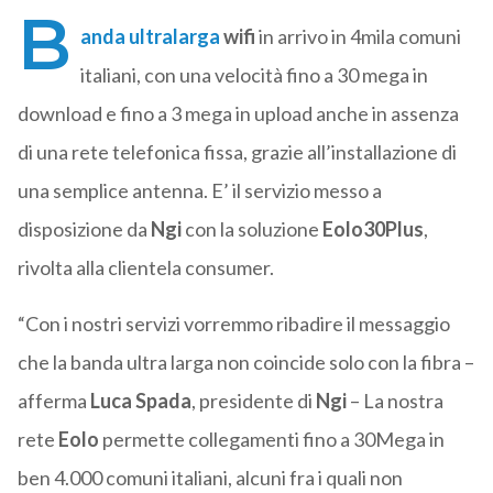
B
anda ultralarga
wifi
in arrivo in 4mila comuni
italiani, con una velocità fino a 30 mega in
download e fino a 3 mega in upload anche in assenza
di una rete telefonica fissa, grazie all’installazione di
una semplice antenna. E’ il servizio messo a
disposizione da
Ngi
con la soluzione
Eolo30Plus
,
rivolta alla clientela consumer.
“Con i nostri servizi vorremmo ribadire il messaggio
che la banda ultra larga non coincide solo con la fibra –
afferma
Luca Spada
, presidente di
Ngi
– La nostra
rete
Eolo
permette collegamenti fino a 30Mega in
ben 4.000 comuni italiani, alcuni fra i quali non