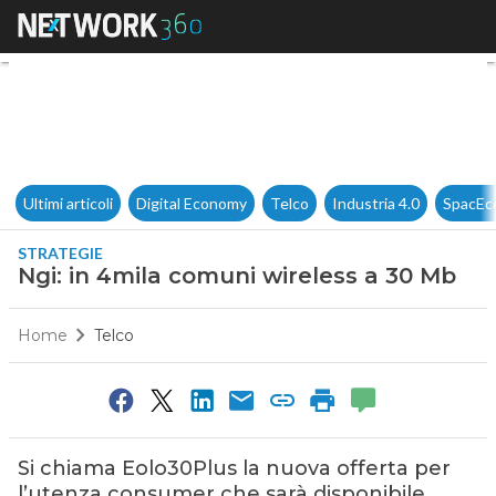
Ngi: in 4mila comuni wireles
Ultimi articoli
Digital Economy
Telco
Industria 4.0
SpacEc
STRATEGIE
Ngi: in 4mila comuni wireless a 30 Mb
Home
Telco
Si chiama Eolo30Plus la nuova offerta per
l’utenza consumer che sarà disponibile