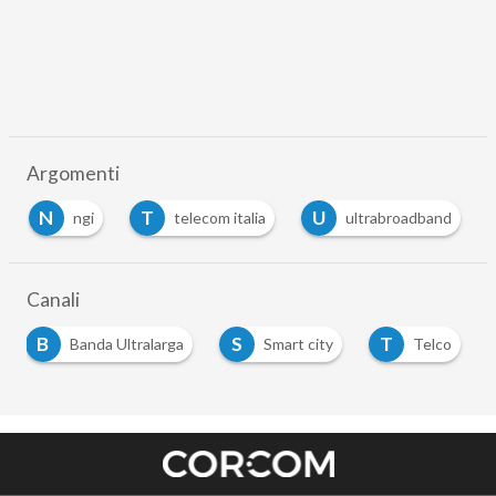
Argomenti
N
T
U
ngi
telecom italia
ultrabroadband
Canali
B
S
T
Banda Ultralarga
Smart city
Telco