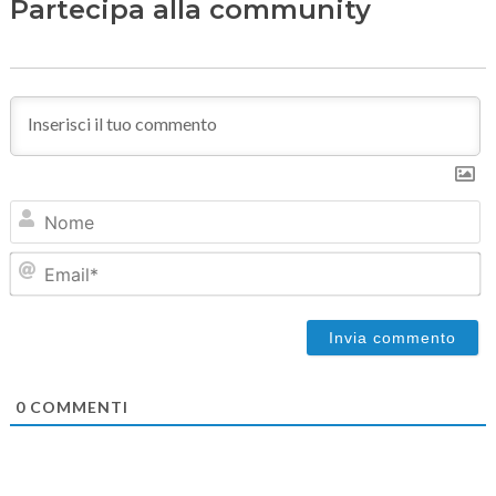
Partecipa alla community
N
Em
0
COMMENTI