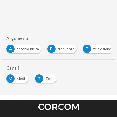
Argomenti
A
F
T
antonio nicita
frequenze
televisione
Canali
M
T
Media
Telco