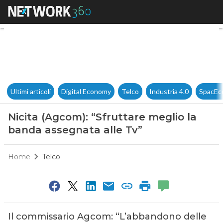
Nicita (Agcom): “Sfruttare me
Ultimi articoli
Digital Economy
Telco
Industria 4.0
SpacEc
Nicita (Agcom): “Sfruttare meglio la
banda assegnata alle Tv”
Home
Telco
Il commissario Agcom: “L’abbandono delle