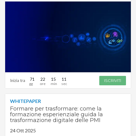
71
22
15
10
Inizia tra
ISCRIVITI
WHITEPAPER
Formare per trasformare: come la
formazione esperienziale guida la
trasformazione digitale delle PMI
24 Ott 2025