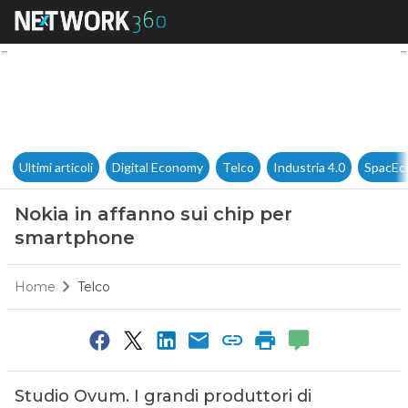
Nokia in affanno sui chip pe
Ultimi articoli
Digital Economy
Telco
Industria 4.0
SpacEc
Nokia in affanno sui chip per
smartphone
Home
Telco
Studio Ovum. I grandi produttori di