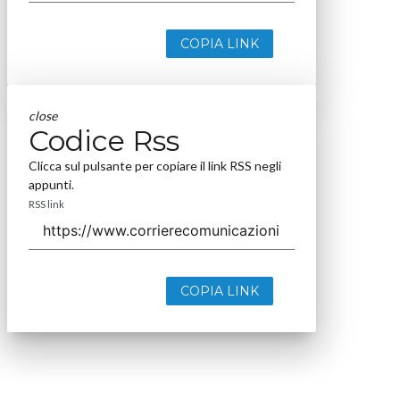
COPIA LINK
close
Codice Rss
Clicca sul pulsante per copiare il link RSS negli
appunti.
RSS link
COPIA LINK