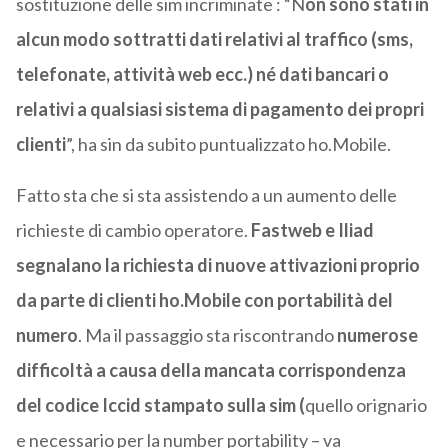
sostituzione delle sim incriminate : “N
on sono stati in
alcun modo sottratti dati relativi al traffico (sms,
telefonate, attività web ecc.) né dati bancari o
relativi a qualsiasi sistema di pagamento dei propri
clienti
”, ha sin da subito puntualizzato ho.Mobile.
Fatto sta che si sta assistendo a un aumento delle
richieste di cambio operatore.
Fastweb e Iliad
segnalano la richiesta di nuove attivazioni proprio
da parte di clienti ho.Mobile con portabilità del
numero
. Ma il passaggio sta riscontrando
numerose
difficoltà a causa della mancata corrispondenza
del codice Iccid
stampato sulla sim (
quello orignario
e necessario per la number portability – va