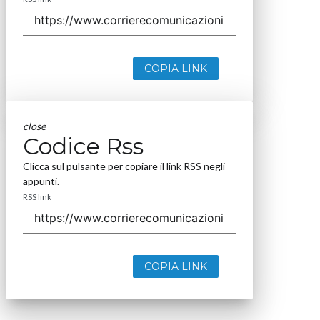
COPIA LINK
close
Codice Rss
Clicca sul pulsante per copiare il link RSS negli
appunti.
RSS link
COPIA LINK