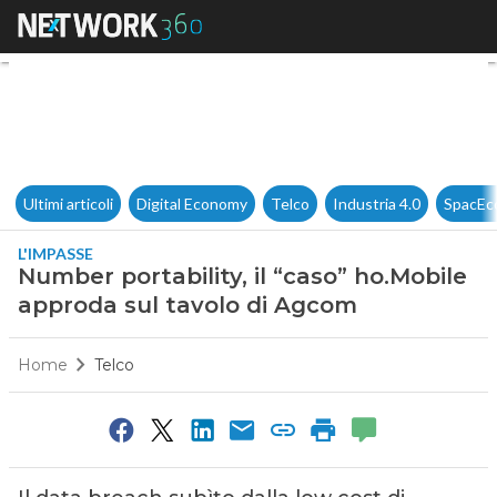
Number portability, il “caso”
Ultimi articoli
Digital Economy
Telco
Industria 4.0
SpacEc
L'IMPASSE
Number portability, il “caso” ho.Mobile
approda sul tavolo di Agcom
Home
Telco