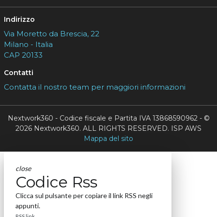
Indirizzo
Via Moretto da Brescia, 22
Milano - Italia
CAP 20133
Contatti
Contatta il nostro team per maggiori informazioni
Nextwork360 - Codice fiscale e Partita IVA 13868590962 - ©
2026 Nextwork360. ALL RIGHTS RESERVED. ISP AWS
Mappa del sito
close
Codice Rss
Clicca sul pulsante per copiare il link RSS negli
appunti.
RSS link