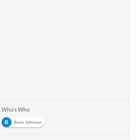
Who's Who
B
Boris Johnson