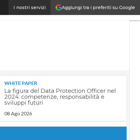
Aggiungi tra i preferiti su Google
lla nomina del presidente
I nostri servizi
Ultimi
articoli
Digital
Economy
Telco
Industria
4.0
SpacEconomy
PA
Digitale
Green
economy
WHITE PAPER
Intelligenza
La figura del Data Protection Officer nel
artificiale
2024: competenze, responsabilità e
Videointerviste
sviluppi futuri
Le
08 Ago 2026
Guide di
CorCom
Podcast
Privacy