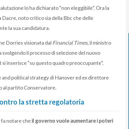
lutazione lo ha dichiarato “non eleggibile”. Ora la
Dacre, noto critico sia della Bbc che delle
te la sua candidatura.
ine Dorries visionata dal
Financial Times
, il ministro
 svolgendo il processo di selezione del nuovo
t si inserisce “su questo quadro preoccupante”.
and political strategy di Hanover ed ex direttore
o al partito Conservatore.
ontro la stretta regolatoria
 fa notare che
il governo vuole aumentare i poteri