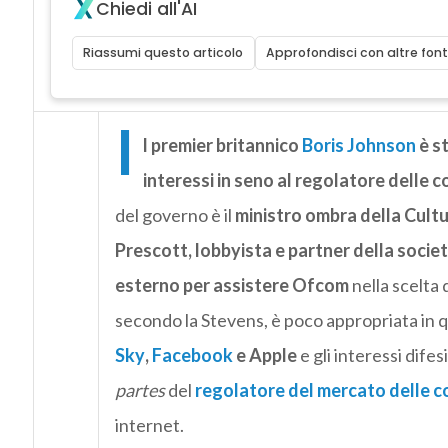
Chiedi all'AI
Riassumi questo articolo
Approfondisci con altre font
I
l premier britannico
Boris Johnson
è st
interessi in seno al regolatore delle 
del governo è il
ministro ombra della Cultu
Prescott, lobbyista e partner della socie
esterno per assistere Ofcom
nella scelta 
secondo la Stevens, è poco appropriata in
Sky
,
Facebook
e Apple
e gli interessi difes
partes
del
regolatore del mercato delle c
internet.