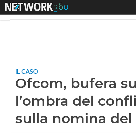
Menu
Ofcom, bufera su Bo
IL CASO
Ofcom, bufera su
l’ombra del confli
sulla nomina del