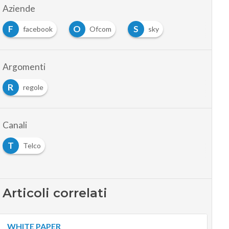
Aziende
F
O
S
facebook
Ofcom
sky
Argomenti
R
regole
Canali
T
Telco
Articoli correlati
WHITE PAPER