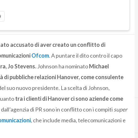
i
ato accusato di aver creato un conflitto di
comunicazioni
Ofcom
. A puntare il dito contro il capo
ra, Jo Stevens.
Johnson ha nominato
Michael
tà di pubbliche relazioni Hanover, come consulente
del suo nuovo presidente. La scelta di Johnson,
 quanto
tra i clienti di Hanover ci sono aziende come
i dall’agenzia di PR sono in conflitto con i compiti
super
omunicazioni
, che include media, telecomunicazioni e