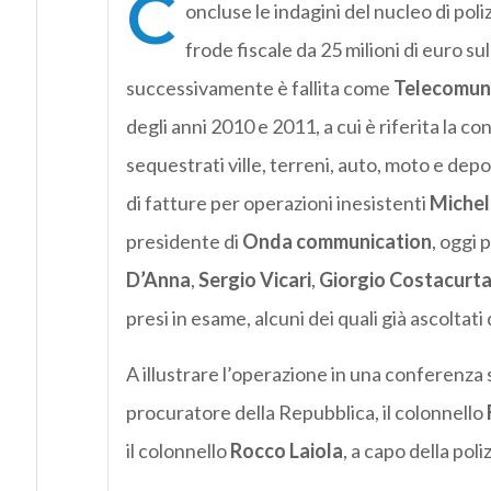
C
oncluse le indagini del nucleo di pol
frode fiscale da 25 milioni di euro su
successivamente è fallita come
Telecomunic
degli anni 2010 e 2011, a cui è riferita la c
sequestrati ville, terreni, auto, moto e depo
di fatture per operazioni inesistenti
Michel
presidente di
Onda communication
, oggi 
D’Anna
,
Sergio Vicari
,
Giorgio Costacurt
presi in esame, alcuni dei quali già ascoltati 
A illustrare l’operazione in una conferenza
procuratore della Repubblica, il colonnello
il colonnello
Rocco Laiola
, a capo della pol