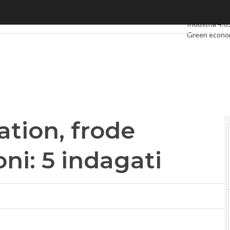
, frode fiscale da 25 milioni: 5 indagati
Ultimi articoli
Industria 4.0
Green econ
Videointervi
Podcast
Priv
ion, frode
oni: 5 indagati