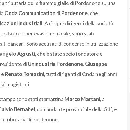
izia tributaria delle fiamme gialle di Pordenone su una
lla
Onda Communication
di
Pordenone
, che
azioni industriali
. A cinque dirigenti della società
ontestazione per evasione fiscale, sono stati
siti bancari. Sono accusati di concorso in utilizzazione
angelo Agrusti
, che è stato socio fondatore e
presidente di
Unindustria Pordenone
,
Giuseppe
a
e
Renato Tomasini
, tutti dirigenti di Onda negli anni
dai magistrati.
 stampa sono stati stamattina
Marco Martani
, a
Fulvio Bernabei
, comandante provinciale della Gdf, e
izia tributaria di Pordenone.