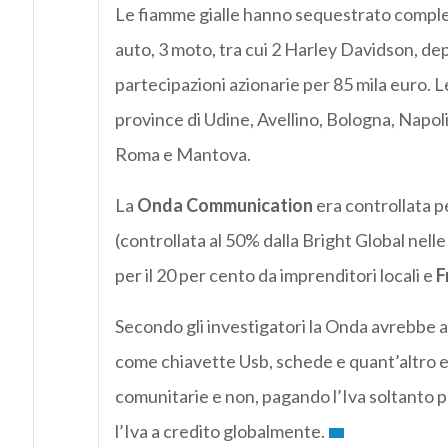
Le fiamme gialle hanno sequestrato compless
auto, 3 moto, tra cui 2 Harley Davidson, dep
partecipazioni azionarie per 85 mila euro. L
province di Udine, Avellino, Bologna, Napoli
Roma e Mantova.
La
Onda Communication
era controllata p
(controllata al 50% dalla Bright Global nell
per il 20 per cento da imprenditori locali e
F
Secondo gli investigatori la Onda avrebbe a
come chiavette Usb, schede e quant’altro e 
comunitarie e non, pagando l’Iva soltanto pe
l’Iva a credito globalmente.