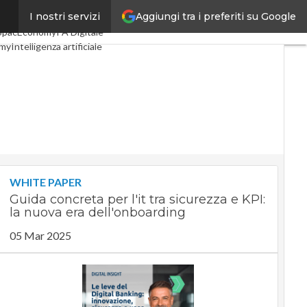
Aggiungi tra i preferiti su Google
I nostri servizi
Digital Economy
Telco
SpacEconomy
PA Digitale
omy
Intelligenza artificiale
ste
Le Guide di CorCom
acy
WHITE PAPER
Guida concreta per l'it tra sicurezza e KPI:
la nuova era dell'onboarding
05 Mar 2025