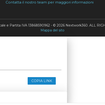
Contatta il nostro team per maggiori informazioni
scale e Partita IVA 13868590962 - © 2026 Nextwork360. ALL 
Mappa del sito
COPIA LINK