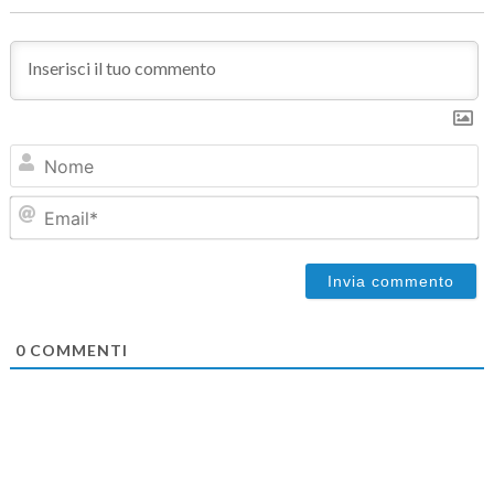
N
Em
0
COMMENTI