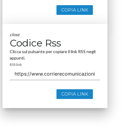
COPIA LINK
close
Codice Rss
Clicca sul pulsante per copiare il link RSS negli
appunti.
RSS link
COPIA LINK