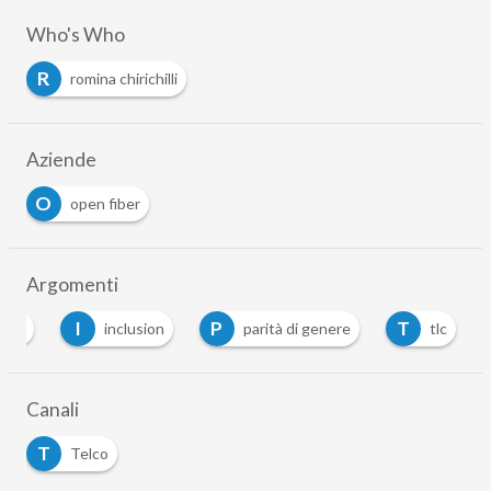
Who's Who
R
romina chirichilli
Aziende
O
open fiber
Argomenti
I
P
T
sity
inclusion
parità di genere
tlc
…
Canali
T
Telco