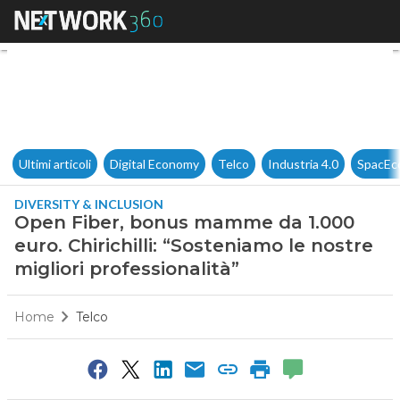
Open Fiber, bonus mamme da 1.
Ultimi articoli
Digital Economy
Telco
Industria 4.0
SpacEc
DIVERSITY & INCLUSION
Open Fiber, bonus mamme da 1.000
euro. Chirichilli: “Sosteniamo le nostre
migliori professionalità”
Home
Telco