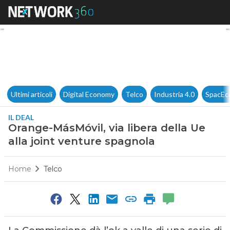
Orange-MásMóvil, via libera d
Ultimi articoli
Digital Economy
Telco
Industria 4.0
SpacEc
IL DEAL
Orange-MásMóvil, via libera della Ue
alla joint venture spagnola
Home
Telco