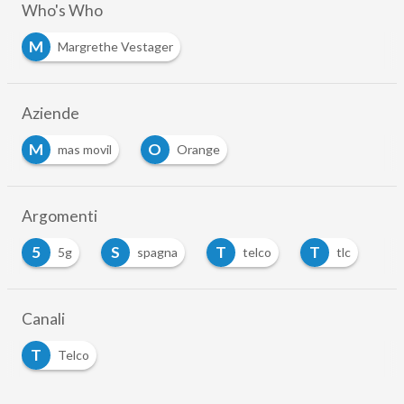
Who's Who
M
Margrethe Vestager
Aziende
M
O
mas movil
Orange
Argomenti
5
S
T
T
5g
spagna
telco
tlc
Canali
T
Telco