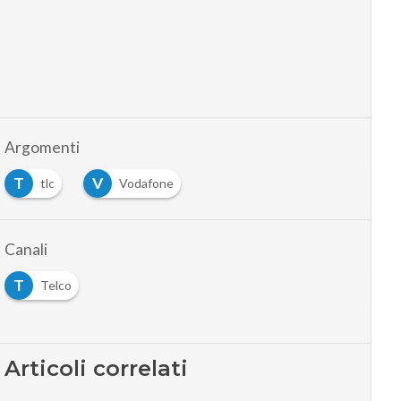
Argomenti
T
V
tlc
Vodafone
Canali
T
Telco
Articoli correlati