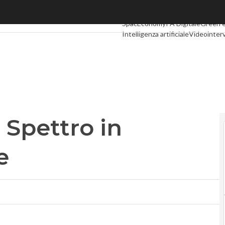
pettro in cambio dell’ok Ue
Ultimi articoli
Digital Economy
Tel
SpacEconomy
PA Digitale
Green 
Intelligenza artificiale
Videointerv
Podcast
Privacy
 Spettro in
e