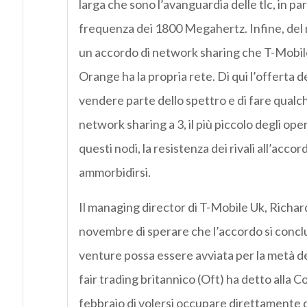
larga che sono l’avanguardia delle tlc, in par
frequenza dei 1800 Megahertz. Infine, del
un accordo di network sharing che T-Mobil
Orange ha la propria rete. Di qui l’offerta d
vendere parte dello spettro e di fare qualc
network sharing a 3, il più piccolo degli op
questi nodi, la resistenza dei rivali all’acc
ammorbidirsi.
Il managing director di T-Mobile Uk, Richar
novembre di sperare che l’accordo si conclu
venture possa essere avviata per la metà d
fair trading britannico (Oft) ha detto alla 
febbraio di volersi occupare direttamente d