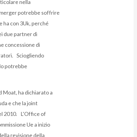
ticolare nella
 merger potrebbe soffrire
e ha con 3Uk, perché
ei due partner di
he concessione di
eratori. Sciogliendo
ordo potrebbe
d Moat, ha dichiarato a
da e che la joint
el 2010. L’Office of
Commissione Ue a inizio
ella revisione della