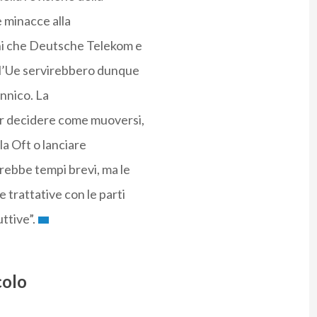
 minacce alla
ni che Deutsche Telekom e
ll’Ue servirebbero dunque
annico. La
er decidere come muoversi,
lla Oft o lanciare
rebbe tempi brevi, ma le
 trattative con le parti
ttive”.
colo