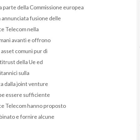
a parte della Commissione europea
a annunciata fusione delle
ce Telecom nella
mani avanti e offrono
 asset comuni pur di
titrust della Ue ed
tannici sulla
 dalla joint venture
be essere sufficiente
nce Telecom hanno proposto
binato e fornire alcune