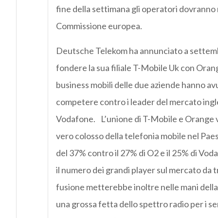
fine della settimana gli operatori dovranno 
Commissione europea.
Deutsche Telekom ha annunciato a settembr
fondere la sua filiale T-Mobile Uk con Oran
business mobili delle due aziende hanno avu
competere contro i leader del mercato ingl
Vodafone. L’unione di T-Mobile e Orange 
vero colosso della telefonia mobile nel Pa
del 37% contro il 27% di O2 e il 25% di Vo
il numero dei grandi player sul mercato da t
fusione metterebbe inoltre nelle mani della
una grossa fetta dello spettro radio per i se