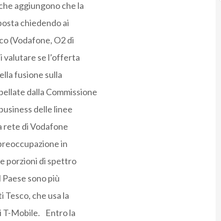
 che aggiungono che la
posta chiedendo ai
ico (Vodafone, O2 di
valutare se l’offerta
lla fusione sulla
pellate dalla Commissione
business delle linee
la rete di Vodafone
 preoccupazione in
e porzioni di spettro
el Paese sono più
i Tesco, che usa la
di T-Mobile. Entro la