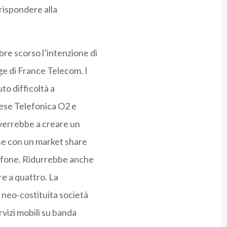
rispondere alla
e scorso l’intenzione di
ge di France Telecom. I
to difficoltà a
ese Telefonica O2 e
verrebbe a creare un
ese con un market share
dafone. Ridurrebbe anche
re a quattro. La
 neo-costituita società
rvizi mobili su banda