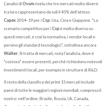
L’analisi di
Ovum
rivela che tre mercati molto diversi
tra loro rappresentano da soli il 45% dell’atteso
Capex
2014–19 per i
Csp
: Usa, Cina e Giappone. “Lo
scenario competitivo per i
Csp
è molto diverso su
questi mercati, e così la normativa, i vendor locali e
persino gli standard tecnologici”, sottolinea ancora
Walker
. Si tratta di mercati, nota l’analista, dove è
“costoso” essere presenti, perché richiedono notevoli
investimenti locali, per esempio in strutture di R&D.
Il resto della classifica dei primi 15 mercati include
paesi di tutte le maggiori regioni mondiali, compreso il
nostro: nell’ordine, Brasile, Russia, Uk, Canada,