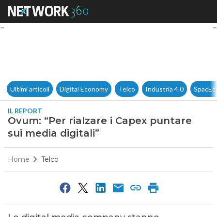
Ovum: “Per rialzare i Capex pu
Ultimi articoli
Digital Economy
Telco
Industria 4.0
SpacEc
IL REPORT
Ovum: “Per rialzare i Capex puntare
sui media digitali”
Home
Telco