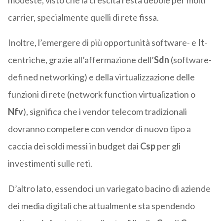
modeste, visto che la crescita resta debole per molti
carrier, specialmente quelli di rete fissa.
Inoltre, l’emergere di più opportunità software- e
It
-
centriche, grazie all’affermazione dell’
Sdn
(software-
defined networking) e della virtualizzazione delle
funzioni di rete (network function virtualization o
Nfv
), significa che i vendor telecom tradizionali
dovranno competere con vendor di nuovo tipo a
caccia dei soldi messi in budget dai
Csp
per gli
investimenti sulle reti.
D’altro lato, essendoci un variegato bacino di aziende
dei media digitali che attualmente sta spendendo