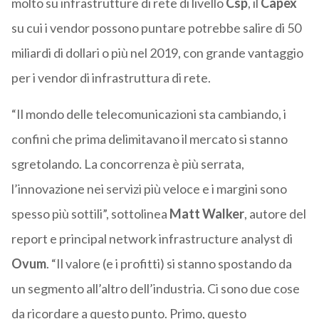
molto su infrastrutture di rete di livello
Csp
, il
Capex
su cui i vendor possono puntare potrebbe salire di 50
miliardi di dollari o più nel 2019, con grande vantaggio
per i vendor di infrastruttura di rete.
“Il mondo delle telecomunicazioni sta cambiando, i
confini che prima delimitavano il mercato si stanno
sgretolando. La concorrenza è più serrata,
l’innovazione nei servizi più veloce e i margini sono
spesso più sottili”, sottolinea
Matt Walker
, autore del
report e principal network infrastructure analyst di
Ovum
. “Il valore (e i profitti) si stanno spostando da
un segmento all’altro dell’industria. Ci sono due cose
da ricordare a questo punto. Primo, questo