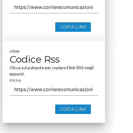
COPIA LINK
close
Codice Rss
Clicca sul pulsante per copiare il link RSS negli
appunti.
RSS link
COPIA LINK