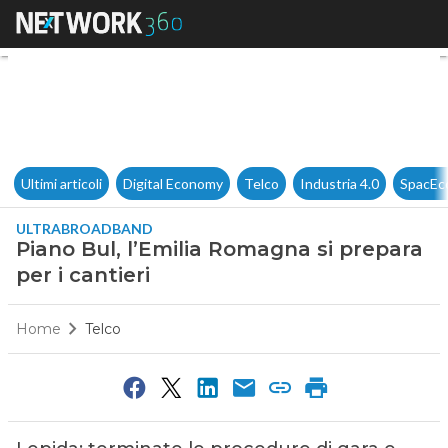
Piano Bul, l’Emilia Romagna si
Ultimi articoli
Digital Economy
Telco
Industria 4.0
SpacEc
ULTRABROADBAND
Piano Bul, l’Emilia Romagna si prepara
per i cantieri
Home
Telco