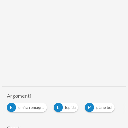
Argomenti
E
L
P
emilia romagna
lepida
piano bul