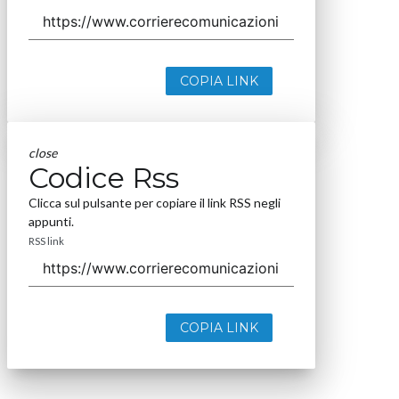
COPIA LINK
close
Codice Rss
Clicca sul pulsante per copiare il link RSS negli
appunti.
RSS link
COPIA LINK